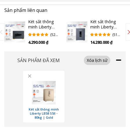
Sản phẩm liên quan
Két sắt thông
Két sắt thông
minh Liberty
minh Liberty
LB30S - 18kg |
LB50PRO - 70kg
(52
(51
Gray
| Gray
Đánh
Đánh
4.290.000 ₫
14.280.000 ₫
Giá)
Giá)
SẢN PHẨM ĐÃ XEM
Công nghệ mở khóa đa dạng, tiện lợi
Xóa lịch sử
Két sắt Liberty S5II nổi bật với hệ thống mở khóa thông minh, kết hợp
×
giữa bảo mật và tiện dụng. Việc hỗ trợ nhiều phương thức mở khóa giúp
người dùng linh hoạt trong mọi tình huống sử dụng – từ cá nhân đến
doanh nghiệp. Dù ở nhà hay vắng mặt, bạn vẫn có thể kiểm soát két an
toàn. Đây là một trong những điểm cộng lớn nhất khiến Liberty S5II
được nhiều người tin dùng.
Két sắt thông minh
Các phương thức mở khóa bao gồm
:
Liberty LB58 S5II -
80kg | Gold
Vân tay sinh trắc học:
Công nghệ nhận diện vân tay hiện đại
giúp mở két chỉ trong tích tắc mà vẫn đảm bảo tính bảo mật cao.