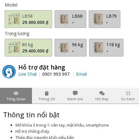
Model
LB58
LB68
LB79
29.400.000 ₫
-
-
Trọng lượng
80 kg
96 kg
118 kg
29.400.000 ₫
-
-
Hỗ trợ đặt hàng
Live Chat
0901 993 997
Email
Tổng Quan
Thông Số
Đánh Giá
Hỏi Đáp
So Sánh
Thông tin nổi bật
Mở khóa 3 trong 1: vân tay, mật khẩu, smartphone
Hỗ trợ chống cháy
Thép đúc nguyên khối siêu bền