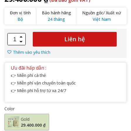
(Đã bao gồm VAT)
Đơn vị tính
Bảo hành hãng
Nguồn gốc/ Xuất xứ
Bộ
24 tháng
Việt Nam
Liên hệ
Thêm vào yêu thích
Ưu đãi hấp dẫn :
👉 Miễn phí cà thẻ
👉 Miễn phí vận chuyển toàn quốc
👉 Miễn phí hỗ trợ từ xa 24/7
Color
Gold
29.400.000 ₫