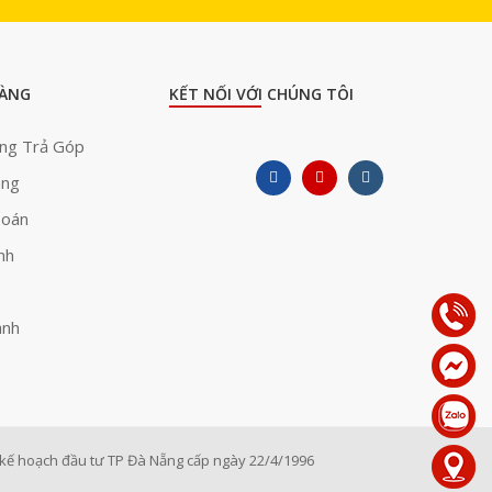
ÀNG
KẾT NỐI VỚI CHÚNG TÔI
àng Trả Góp
àng
Toán
nh
ành
ế hoạch đầu tư TP Đà Nẵng cấp ngày 22/4/1996