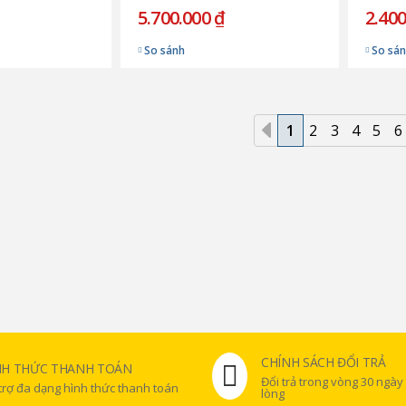
5.700.000 ₫
2.400
So sánh
So sá
1
2
3
4
5
6
CHÍNH SÁCH ĐỔI TRẢ
NH THỨC THANH TOÁN
Đổi trả trong vòng 30 ngày
trợ đa dạng hình thức thanh toán
lòng