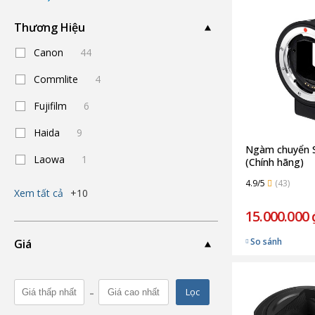
Thương Hiệu
Canon
44
Commlite
4
Fujifilm
6
Haida
9
Ngàm chuyển 
Laowa
1
(Chính hãng)
4.9/5
(43)
Xem tất cả
+10
15.000.000 
So sánh
Giá
-
Lọc