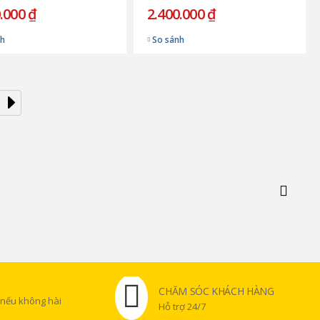
.000 ₫
2.400.000 ₫
nh
So sánh
CHĂM SÓC KHÁCH HÀNG
 nếu không hài
Hỗ trợ 24/7