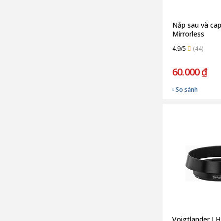
Nắp sau và ca
Mirrorless
4.9/5
(44)
60.000 ₫
So sánh
Voigtlander L