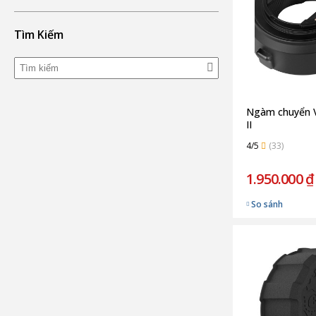
Tìm Kiếm
Ngàm chuyển Vi
II
4/5
(33)
1.950.000 ₫
So sánh