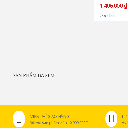
1.406.000 ₫
So sánh
SẢN PHẨM ĐÃ XEM
HÌ
MIỄN PHÍ GIAO HÀNG
Hỗ 
Đối với sản phẩm trên 10.000.000đ