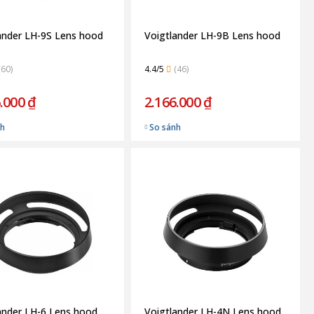
ander LH-9S Lens hood
Voigtlander LH-9B Lens hood
(60)
4.4/5
(46)
.000 ₫
2.166.000 ₫
nh
So sánh
ander LH-6 Lens hood
Voigtlander LH-4N Lens hood