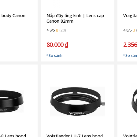
p body Canon
Nắp đậy ống kính | Lens cap
Voigtl
Canon 82mm
4.8/5
(20)
4.8/5
80.000 ₫
2.356
So sánh
So sá
H-8 Lens hood
Voigtlander LH-7 Lens hood
Voigtl