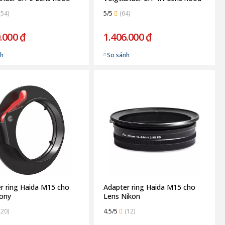
(54)
5/5
(64)
.000 ₫
1.406.000 ₫
nh
So sánh
r ring Haida M15 cho
Adapter ring Haida M15 cho
ony
Lens Nikon
(20)
4.5/5
(12)