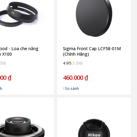
ood - Loa che nắng
Sigma Front Cap LCF58-01M
lm X100
(Chính Hãng)
(50)
4.9/5
(56)
000 ₫
460.000 ₫
nh
So sánh