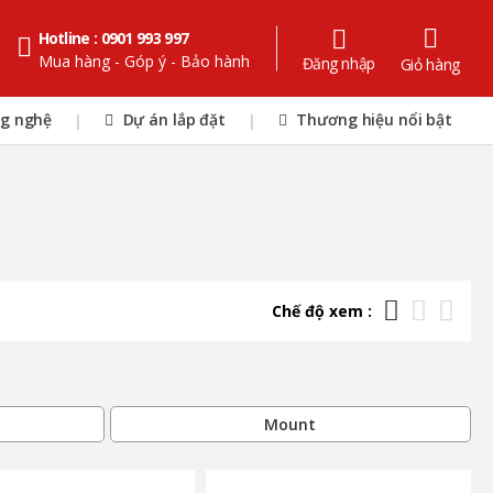
Hotline : 0901 993 997
Mua hàng - Góp ý - Bảo hành
Đăng nhập
Giỏ hàng
ng nghệ
Dự án lắp đặt
Thương hiệu nổi bật
|
|
Chế độ xem :
Mount