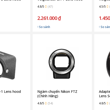
4.8/5
(47)
4.5/5
2.261.000 ₫
1.450
So sánh
So sá
H-1 Lens hood
Ngàm chuyển Nikon FTZ
Adapte
(Chính Hãng)
Lens S
4.8/5
(54)
4.8/5