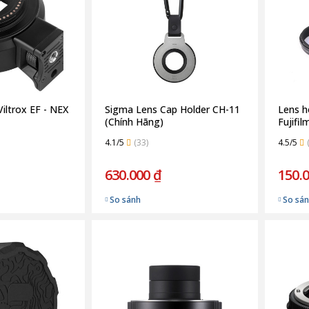
ltrox EF - NEX
Sigma Lens Cap Holder CH-11
Lens h
(Chính Hãng)
Fujifi
4.1/5
(33)
4.5/5
630.000 ₫
150.
So sánh
So sá