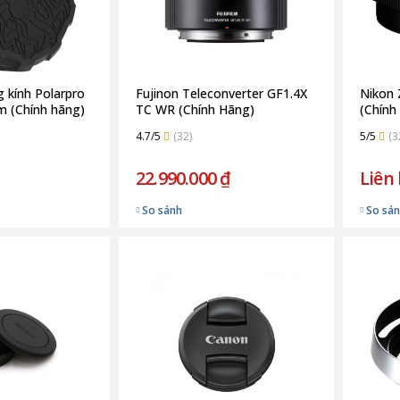
 kính Polarpro
Fujinon Teleconverter GF1.4X
Nikon 
 (Chính hãng)
TC WR (Chính Hãng)
(Chính
4.7/5
(32)
5/5
(3
22.990.000 ₫
Liên
So sánh
So sá