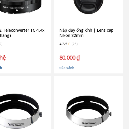
Z Teleconverter TC-1.4x
Nắp đậy ống kính | Lens cap
 hãng)
Nikon 82mm
2)
4.2/5
(75)
 hệ
80.000 ₫
nh
So sánh