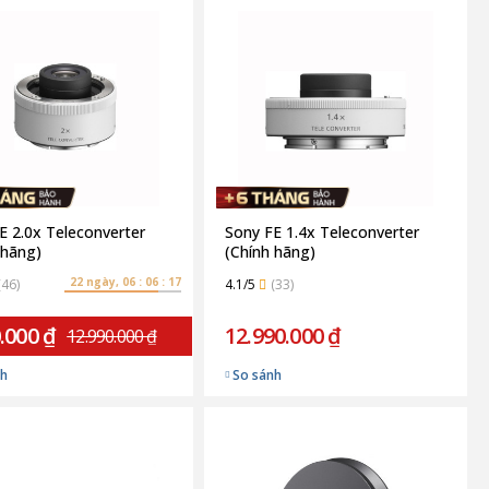
E 2.0x Teleconverter
Sony FE 1.4x Teleconverter
 hãng)
(Chính hãng)
22 ngày, 06 : 06 : 16
(46)
4.1/5
(33)
.000 ₫
12.990.000 ₫
12.990.000 ₫
nh
So sánh