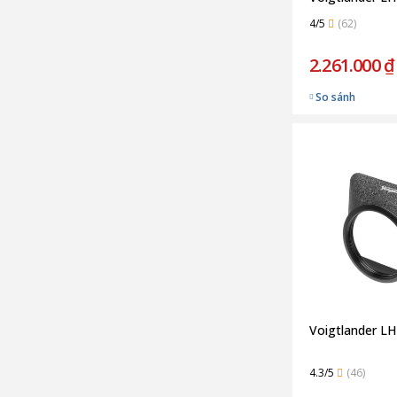
4/5
(62)
2.261.000 ₫
So sánh
Voigtlander L
4.3/5
(46)