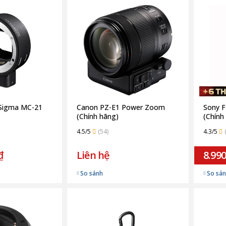
Sigma MC-21
Canon PZ-E1 Power Zoom
Sony F
(Chính hãng)
(Chính
4.5/5
(54)
4.3/5
₫
Liên hệ
8.990
So sánh
So sá