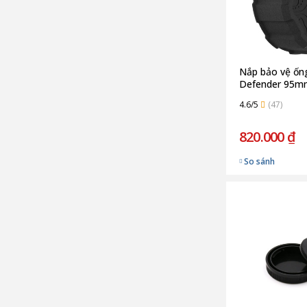
Nắp bảo vệ ống
Defender 95mm
4.6/5
(47)
820.000 ₫
So sánh