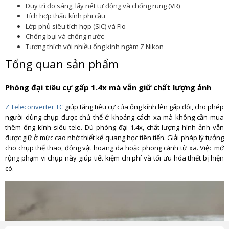
Duy trì đo sáng, lấy nét tự động và chống rung (VR)
Tích hợp thấu kính phi cầu
Lớp phủ siêu tích hợp (SIC) và Flo
Chống bụi và chống nước
Tương thích với nhiều ống kính ngàm Z Nikon
Tổng quan sản phẩm
Phóng đại tiêu cự gấp 1.4x mà vẫn giữ chất lượng ảnh
Z Teleconverter TC
giúp tăng tiêu cự của ống kính lên gấp đôi, cho phép
người dùng chụp được chủ thể ở khoảng cách xa mà không cần mua
thêm ống kính siêu tele. Dù phóng đại 1.4x, chất lượng hình ảnh vẫn
được giữ ở mức cao nhờ thiết kế quang học tiên tiến. Giải pháp lý tưởng
cho chụp thể thao, động vật hoang dã hoặc phong cảnh từ xa. Việc mở
rộng phạm vi chụp này giúp tiết kiệm chi phí và tối ưu hóa thiết bị hiện
có.