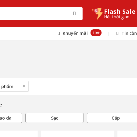
Flash Sale
Hết thời gian
Hot
Khuyến mãi
Tin cô
|
e
Bao da
Sạc
Cáp