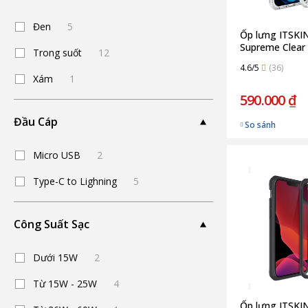
Đen
5
Ốp lưng ITSKIN
Supreme Clear
Trong suốt
12
4.5M/15FT for 
4.6/5
(36)
Pro | White
Xám
1
590.000 ₫
Đầu Cáp
So sánh
Micro USB
2
Type-C to Lighning
5
Công Suất Sạc
Dưới 15W
2
Từ 15W - 25W
4
Ốp lưng ITSKIN