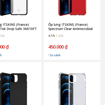
g ITSKINS (France)
Ốp lưng ITSKINS (France)
 Tek Drop Safe 3M/10FT
Spectrum Clear Antimicrobial
hone 12/12 Pro | Black
Drop Safe 3M/10FT for iPhone
(34)
4.7/5
(36)
12/12 Pro | Red
000 ₫
450.000 ₫
nh
So sánh