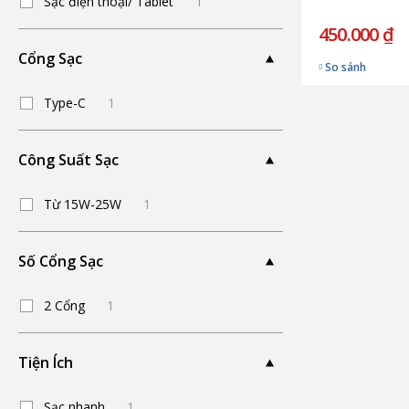
Sạc điện thoại/ Tablet
1
450.000 ₫
Cổng Sạc
So sánh
Type-C
1
Công Suất Sạc
Từ 15W-25W
1
Số Cổng Sạc
2 Cổng
1
Tiện Ích
Sạc nhanh
1