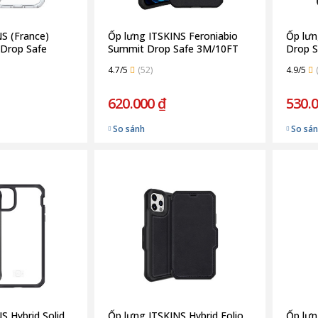
S (France)
Ốp lưng ITSKINS Feroniabio
Ốp lưn
 Drop Safe
Summit Drop Safe 3M/10FT
Drop S
iPhone 12/12
for iPhone 12/12 Pro | Black
12/12 
4.7/5
(52)
4.9/5
620.000 ₫
530.
So sánh
So sá
S Hybrid Solid
Ốp lưng ITSKINS Hybrid Folio
Ốp lư