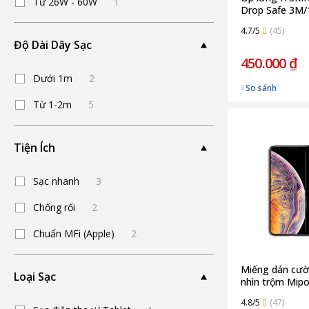
Từ 26W - 60W
1
Drop Safe 3M/
12/12 Pro | Bl
4.7/5
(45)
Độ Dài Dây Sạc
450.000 ₫
Dưới 1m
2
So sánh
Từ 1-2m
5
Tiện Ích
Sạc nhanh
3
Chống rối
2
Chuẩn MFi (Apple)
2
Miếng dán cườ
Loại Sạc
nhìn trộm Mip
for iPhone XS/
4.8/5
(47)