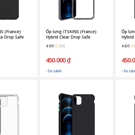
S (France)
Ốp lưng ITSKINS (France)
Ốp lưn
ra Drop Safe
Hybrid Clear Drop Safe
Hybrid
one 12/12 Pro |
3M/10FT for iPhone 12/12 Pro
for iP
4.9/5
(36)
4.8/5
| Black
450.000 ₫
450.
So sánh
So sá