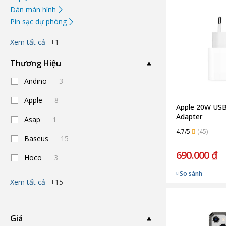
Dán màn hình
Pin sạc dự phòng
Xem tất cả
+1
Thương Hiệu
Andino
3
Apple
8
Apple 20W US
Adapter
Asap
1
4.7/5
(45)
Baseus
15
690.000 ₫
Hoco
3
So sánh
Xem tất cả
+15
Giá