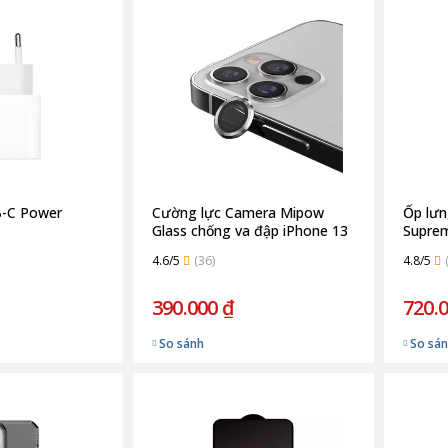
B-C Power
Cường lực Camera Mipow
Ốp lưn
Glass chống va đập iPhone 13
Suprem
Pro/ 13 Pro Max | Silver
4.5M/1
4.6/5
(36)
4.8/5
Transp
390.000 ₫
720.
So sánh
So sá