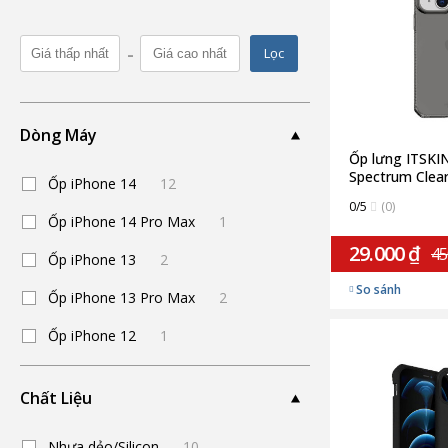
-
Lọc
Dòng Máy
Ốp lưng ITSKIN
Spectrum Clear
Ốp iPhone 14
12
Drop Safe 3M/
0/5
(0)
iPhone 13 | S
Ốp iPhone 14 Pro Max
1
29.000 ₫
45
Ốp iPhone 13
2
So sánh
Ốp iPhone 13 Pro Max
2
Ốp iPhone 12
1
Chất Liệu
Nhựa dẻo/Silicon
10