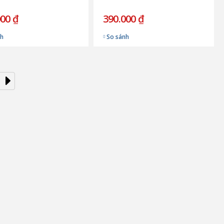
000 ₫
390.000 ₫
nh
So sánh