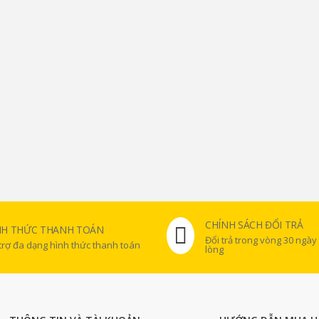
CHÍNH SÁCH ĐỔI TRẢ
NH THỨC THANH TOÁN
Đổi trả trong vòng 30 ngày
trợ đa dạng hình thức thanh toán
lòng