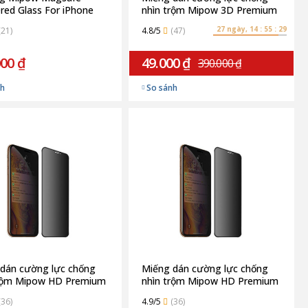
ed Glass For iPhone
nhìn trộm Mipow 3D Premium
Pro | Transparent
for iPhone XS Max/ iPhone 11
27 ngày, 14 : 55 : 28
(21)
4.8/5
(47)
Pro Max
000 ₫
49.000 ₫
390.000 ₫
nh
So sánh
dán cường lực chống
Miếng dán cường lực chống
trộm Mipow HD Premium
nhìn trộm Mipow HD Premium
hone XS Max/ iPhone 11
for iPhone XR/ iPhone 11
(36)
4.9/5
(36)
ax