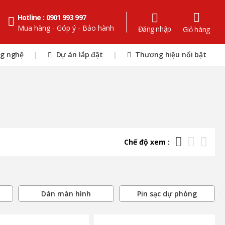
Hotline : 0901 993 997
Mua hàng - Góp ý - Bảo hành
Đăng nhập
Giỏ hàng
ng nghệ
Dự án lắp đặt
Thương hiệu nổi bật
|
|
Chế độ xem :
Dán màn hình
Pin sạc dự phòng