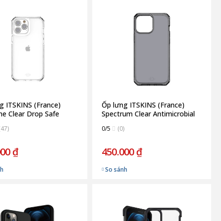
g ITSKINS (France)
Ốp lưng ITSKINS (France)
e Clear Drop Safe
Spectrum Clear Antimicrobial
5FT for iPhone 13 Pro |
Drop Safe 3M/10FT For
(47)
0/5
(0)
arent
iPhone 13 Pro | Smoke
000 ₫
450.000 ₫
nh
So sánh