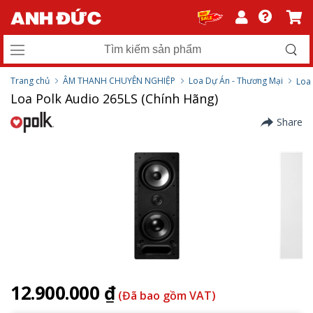
Trang chủ
ÂM THANH CHUYÊN NGHIỆP
Loa Dự Án - Thương Mại
Loa
Loa Polk Audio 265LS (Chính Hãng)
Share
12.900.000 ₫
(Đã bao gồm VAT)