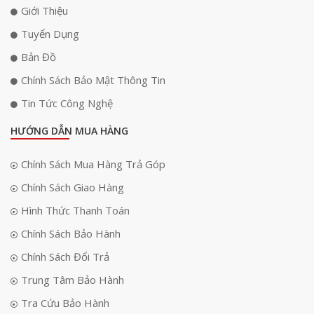
Giới Thiệu
Tuyển Dụng
Bản Đồ
Chính Sách Bảo Mật Thông Tin
Tin Tức Công Nghệ
HƯỚNG DẪN MUA HÀNG
Chính Sách Mua Hàng Trả Góp
Chính Sách Giao Hàng
Hình Thức Thanh Toán
Nếu các giới hạn định vị yêu cầu loa phải được lắp đặt gần các bức
Chính Sách Bảo Hành
tường bên hơn 60cm, sự gần gũi của các bề mặt có thể gây ra phản ứng
nhiễu trong khoảng 50-200Hz, tạo ra âm thanh boomy. Khi đó, chỉ với
Chính Sách Đổi Trả
công tắc bật tắt khoảng cách tường Vanishing sẽ giúp giảm phản ứng và
điều chỉnh độ bùng nổ của âm thanh. Đồng thời mang đến âm thanh
Trung Tâm Bảo Hành
sống động, sâu lắng hơn.
Tra Cứu Bảo Hành