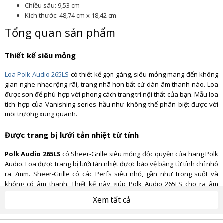
Chiều sâu: 9,53 cm
Kích thước: 48,74 cm x 18,42 cm
Tổng quan sản phẩm
Thiết kế siêu mỏng
Loa Polk Audio 265LS
có thiết kế gọn gàng, siêu mỏng mang đến không
gian nghe nhạc rộng rãi, trang nhã hơn bất cứ dàn âm thanh nào. Loa
được sơn để phù hợp với phong cách trang trí nội thất của bạn. Mẫu loa
tích hợp của Vanishing series hầu như không thể phân biệt được với
môi trường xung quanh.
Được trang bị lưới tản nhiệt từ tính
Polk Audio 265LS
có Sheer-Grille siêu mỏng độc quyền của hãng Polk
Audio. Loa được trang bị lưới tản nhiệt được bảo vệ bằng từ tính chỉ nhô
ra 7mm. Sheer-Grille có các Perfs siêu nhỏ, gần như trong suốt và
không có âm thanh. Thiết kế này giúp Polk Audio 265LS cho ra âm
thanh sống động, không bị cản trở, phủ sóng rộng và đều hơn, ngay cả
Xem tất cả
trong những phòng có diện tích lớn.