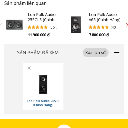
Sản phẩm liên quan
Loa Polk Audio
Loa Polk Audio
255CLS (Chính
V65 (Chính Hãng)
Hãng)
(56
(40
Đánh
Đánh
11.900.000 ₫
7.800.000 ₫
Giá)
Giá)
SẢN PHẨM ĐÃ XEM
Xóa lịch sử
×
Loa Polk Audio 265LS
(Chính Hãng)
Loa Tweeter bộ tản nhiệt vòng cân bằng động, được cải tiến mở rộng