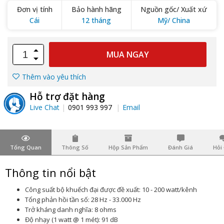
Đơn vị tính
Bảo hành hãng
Nguồn gốc/ Xuất xứ
Cái
12 tháng
Mỹ/ China
MUA NGAY
Thêm vào yêu thích
Hỗ trợ đặt hàng
Live Chat
0901 993 997
Email
Tổng Quan
Thông Số
Hộp Sản Phẩm
Đánh Giá
Hỏi
Thông tin nổi bật
Công suất bộ khuếch đại được đề xuất: 10 - 200 watt/kênh
Tổng phản hồi tần số: 28 Hz - 33.000 Hz
Trở kháng danh nghĩa: 8 ohms
Độ nhạy (1 watt @ 1 mét): 91 dB