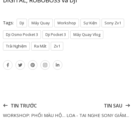
DIGITAL, ROBOBOSS và DJI
Tags:
Dji
Máy Quay
Workshop
Sự Kiện
Sony Zv1
Dji Osmo Pocket 3
Dji Pocket 3
Máy Quay Vlog
Trải Nghiệm
Ra Mắt
Zv1
TIN TRƯỚC
TIN SAU
WORKSHOP: PHỐI MÀU HỘI HỌA TRONG NHIẾP ẢNH
LOA - TAI NGHE SONY GIẢM ĐẾN 1.400.000