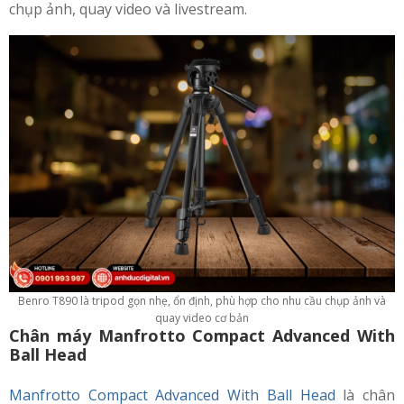
chụp ảnh, quay video và livestream.
Benro T890 là tripod gọn nhẹ, ổn định, phù hợp cho nhu cầu chụp ảnh và
quay video cơ bản
Chân máy Manfrotto Compact Advanced With
Ball Head
Manfrotto Compact Advanced With Ball Head
là chân