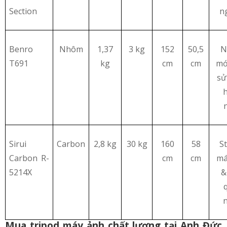
Section
n
Benro
Nhôm
1,37
3 kg
152
50,5
N
T691
kg
cm
cm
mới
sử
Sirui
Carbon
2,8 kg
30 kg
160
58
St
Carbon R-
cm
cm
má
5214X
&
Mua tripod máy ảnh chất lượng tại Anh Đức