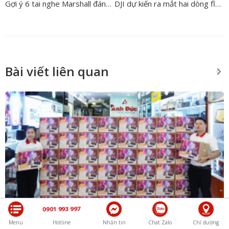
Gợi ý 6 tai nghe Marshall đáng mua nhất năm 2026 - Review chi tiết
DJI dự kiến ra mắt hai dòng flycam giá rẻ mới: Lito 1 and Lito X1
Bài viết liên quan
0901 993 997
Menu
Hotline
Nhắn tin
Chat Zalo
Chỉ đường