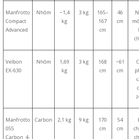
Manfrotto
Nhôm
~1,4
3 kg
165–
46
N
Compact
kg
167
cm
mới
Advanced
cm
c
Velbon
Nhôm
1,69
3 kg
168
~61
EX-630
kg
cm
cm
p
c
Manfrotto
Carbon
2,1 kg
9 kg
170
54
055
cm
cm
ch
Carbon 4-
c