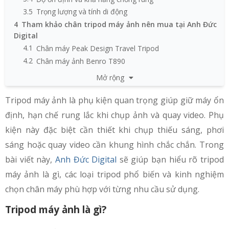
3.5
Trọng lượng và tính di động
4
Tham khảo chân tripod máy ảnh nên mua tại Anh Đức
Digital
4.1
Chân máy Peak Design Travel Tripod
4.2
Chân máy ảnh Benro T890
4.3
Chân máy Manfrotto Compact Advanced With Ball
Mở rộng
Head
4.4
Chân máy Velbon EX-630
Tripod máy ảnh là phụ kiện quan trọng giúp giữ máy ổn
4.5
Chân máy ảnh Manfrotto 055 Carbon Fibre 4-Section
định, hạn chế rung lắc khi chụp ảnh và quay video. Phụ
4.6
Chân máy ảnh Tripod Benro T691
kiện này đặc biệt cần thiết khi chụp thiếu sáng, phơi
4.7
Chân Carbon Sirui R-5214X
sáng hoặc quay video cần khung hình chắc chắn. Trong
5
Bảng so sánh nhanh các chân tripod máy ảnh
bài viết này,
Anh Đức Digital
sẽ giúp bạn hiểu rõ tripod
6
Mua tripod máy ảnh chất lượng tại Anh Đức Digital
7
FAQ thường gặp về tripod cho máy ảnh
máy ảnh là gì, các loại tripod phổ biến và kinh nghiệm
chọn chân máy phù hợp với từng nhu cầu sử dụng.
Tripod máy ảnh là gì?