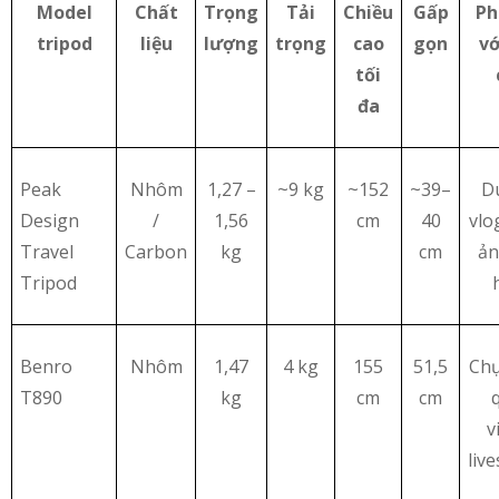
Model
Chất
Trọng
Tải
Chiều
Gấp
Ph
tripod
liệu
lượng
trọng
cao
gọn
vớ
tối
đa
Peak
Nhôm
1,27 –
~9 kg
~152
~39–
Du
Design
/
1,56
cm
40
vlo
Travel
Carbon
kg
cm
ản
Tripod
Benro
Nhôm
1,47
4 kg
155
51,5
Chụ
T890
kg
cm
cm
v
liv