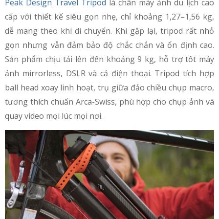
Peak Design Travel Tripod
là chân máy ảnh du lịch cao
cấp với thiết kế siêu gọn nhẹ, chỉ khoảng 1,27–1,56 kg,
dễ mang theo khi di chuyển. Khi gập lại, tripod rất nhỏ
gọn nhưng vẫn đảm bảo độ chắc chắn và ổn định cao.
Sản phẩm chịu tải lên đến khoảng 9 kg, hỗ trợ tốt máy
ảnh mirrorless, DSLR và cả điện thoại. Tripod tích hợp
ball head xoay linh hoạt, trụ giữa đảo chiều chụp macro,
tương thích chuẩn Arca-Swiss, phù hợp cho chụp ảnh và
quay video mọi lúc mọi nơi.