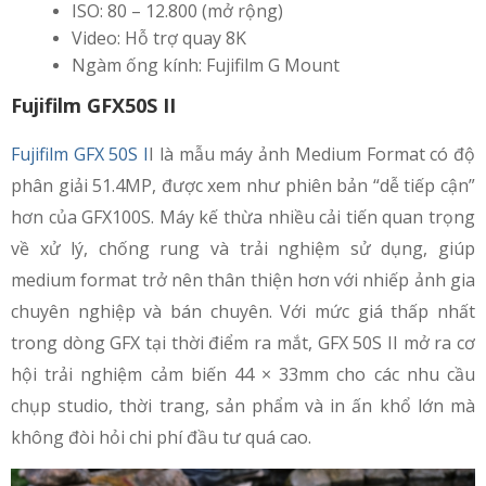
ISO: 80 – 12.800 (mở rộng)
Video: Hỗ trợ quay 8K
Ngàm ống kính: Fujifilm G Mount
Fujifilm GFX50S II
Fujifilm GFX 50S I
I là mẫu máy ảnh Medium Format có độ
phân giải 51.4MP, được xem như phiên bản “dễ tiếp cận”
hơn của GFX100S. Máy kế thừa nhiều cải tiến quan trọng
về xử lý, chống rung và trải nghiệm sử dụng, giúp
medium format trở nên thân thiện hơn với nhiếp ảnh gia
chuyên nghiệp và bán chuyên. Với mức giá thấp nhất
trong dòng GFX tại thời điểm ra mắt, GFX 50S II mở ra cơ
hội trải nghiệm cảm biến 44 × 33mm cho các nhu cầu
chụp studio, thời trang, sản phẩm và in ấn khổ lớn mà
không đòi hỏi chi phí đầu tư quá cao.