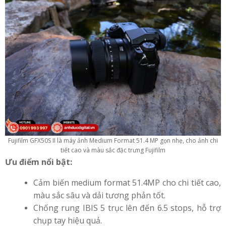
Fujifilm GFX50S II là máy ảnh Medium Format 51.4 MP gọn nhẹ, cho ảnh chi
tiết cao và màu sắc đặc trưng Fujifilm
Ưu điểm nổi bật:
Cảm biến medium format 51.4MP cho chi tiết cao,
màu sắc sâu và dải tương phản tốt.
Chống rung IBIS 5 trục lên đến 6.5 stops, hỗ trợ
chụp tay hiệu quả.