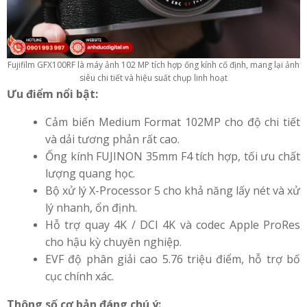
Fujifilm GFX100RF là máy ảnh 102 MP tích hợp ống kính cố định, mang lại ảnh
siêu chi tiết và hiệu suất chụp linh hoạt
Ưu điểm nổi bật:
Cảm biến Medium Format 102MP cho độ chi tiết
và dải tương phản rất cao.
Ống kính FUJINON 35mm F4 tích hợp, tối ưu chất
lượng quang học.
Bộ xử lý X-Processor 5 cho khả năng lấy nét và xử
lý nhanh, ổn định.
Hỗ trợ quay 4K / DCI 4K và codec Apple ProRes
cho hậu kỳ chuyên nghiệp.
EVF độ phân giải cao 5.76 triệu điểm, hỗ trợ bố
cục chính xác.
Thông số cơ bản đáng chú ý: