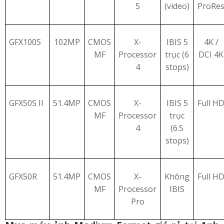
5
(video)
ProRe
GFX100S
102MP
CMOS
X-
IBIS 5
4K
/
MF
Processor
trục (6
DCI 4K
4
stops)
GFX50S II
51.4MP
CMOS
X-
IBIS 5
Full H
MF
Processor
trục
4
(6.5
stops)
GFX50R
51.4MP
CMOS
X-
Không
Full H
MF
Processor
IBIS
Pro