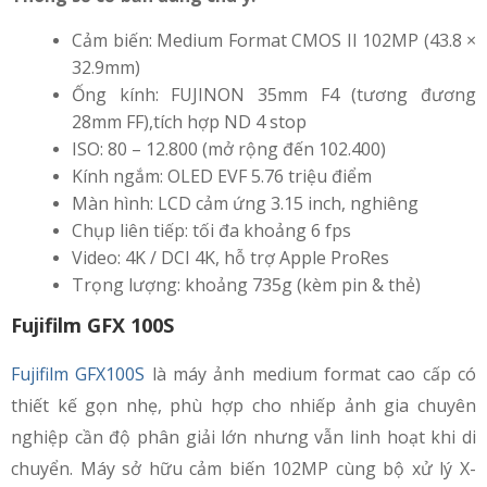
Cảm biến: Medium Format CMOS II 102MP (43.8 ×
32.9mm)
Ống kính: FUJINON 35mm F4 (tương đương
28mm FF),tích hợp ND 4 stop
ISO: 80 – 12.800 (mở rộng đến 102.400)
Kính ngắm: OLED EVF 5.76 triệu điểm
Màn hình: LCD cảm ứng 3.15 inch, nghiêng
Chụp liên tiếp: tối đa khoảng 6 fps
Video: 4K / DCI 4K, hỗ trợ Apple ProRes
Trọng lượng: khoảng 735g (kèm pin & thẻ)
Fujifilm GFX 100S
Fujifilm GFX100S
là máy ảnh medium format cao cấp có
thiết kế gọn nhẹ, phù hợp cho nhiếp ảnh gia chuyên
nghiệp cần độ phân giải lớn nhưng vẫn linh hoạt khi di
chuyển. Máy sở hữu cảm biến 102MP cùng bộ xử lý X-