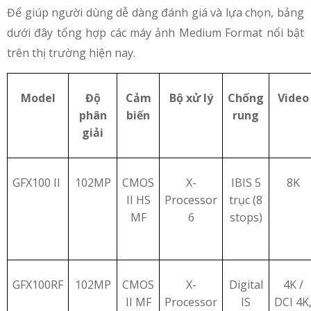
Để giúp người dùng dễ dàng đánh giá và lựa chọn, bảng
dưới đây tổng hợp các máy ảnh Medium Format nổi bật
trên thị trường hiện nay.
Model
Độ
Cảm
Bộ xử lý
Chống
Video
phân
biến
rung
giải
GFX100 II
102MP
CMOS
X-
IBIS 5
8K
II HS
Processor
trục (8
MF
6
stops)
GFX100RF
102MP
CMOS
X-
Digital
4K /
II MF
Processor
IS
DCI 4K