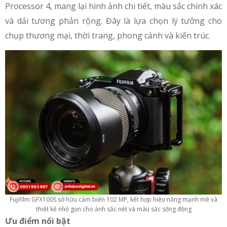
Processor 4, mang lại hình ảnh chi tiết, màu sắc chính xác
và dải tương phản rộng. Đây là lựa chọn lý tưởng cho
chụp thương mại, thời trang, phong cảnh và kiến trúc.
Fujifilm GFX100S sở hữu cảm biến 102 MP, kết hợp hiệu năng mạnh mẽ và
thiết kế nhỏ gọn cho ảnh sắc nét và màu sắc sống động
Ưu điểm nổi bật