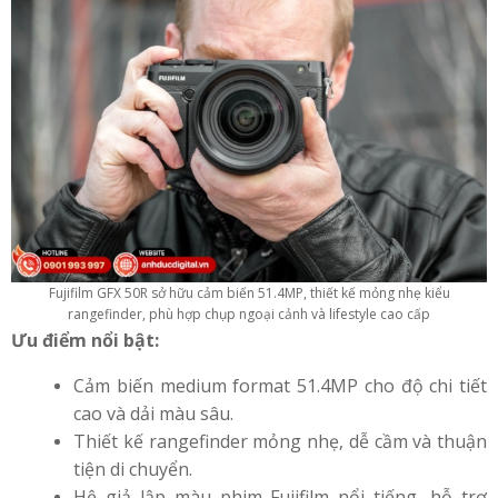
Fujifilm GFX 50R sở hữu cảm biến 51.4MP, thiết kế mỏng nhẹ kiểu
rangefinder, phù hợp chụp ngoại cảnh và lifestyle cao cấp
Ưu điểm nổi bật:
Cảm biến medium format 51.4MP cho độ chi tiết
cao và dải màu sâu.
Thiết kế rangefinder mỏng nhẹ, dễ cầm và thuận
tiện di chuyển.
Hệ giả lập màu phim Fujifilm nổi tiếng, hỗ trợ