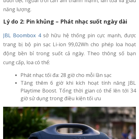
buổi tiệc ngoài trời cần âm thanh mạnh, lan tỏa và giàu
năng lượng.
Lý do 2: Pin khủng – Phát nhạc suốt ngày dài
JBL Boombox 4
sở hữu hệ thống pin cực mạnh, được
trang bị bộ pin sạc Li-ion 99,02Wh cho phép loa hoạt
động bền bỉ trong suốt cả ngày. Theo thông số bạn
cung cấp, loa có thể:
Phát nhạc tối đa: 28 giờ cho mỗi lần sạc
Tăng thêm 6 giờ khi kích hoạt tính năng JBL
Playtime Boost. Tổng thời gian có thể lên tới 34
giờ sử dụng trong điều kiện tối ưu