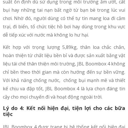
suất ổn định dù sử dụng trong môi trường ẩm ướt, cát
bụi hay những tai nạn bất ngờ từ bạn bè trong lúc vui
chơi. Nhờ đó, người dùng có thể tự tin mang loa đi cắm
trại, đi biển, tổ chức tiệc hồ bơi hay dùng trong khu vực
dễ tiếp xúc với nước mà không lo hư hại.
Kết hợp với trọng lượng 5,89kg, thân loa chắc chắn,
hoàn thiện từ chất liệu bền bỉ và được sản xuất bằng vật
liệu tái chế thân thiện môi trường, JBL Boombox 4 không
chỉ bền theo thời gian mà còn hướng đến sự bền vững.
Với khả năng chống nước, chống bụi mạnh mẽ và thiết
kế chịu va đập tốt, JBL Boombox 4 là lựa chọn đáng tin
cậy cho mọi chuyến đi và hoạt động ngoài trời.
Lý do 4: Kết nối hiện đại, tiện lợi cho các bữa
tiệc
JBL Boombox 4 được trang bị hệ thống kết nối hiện đại