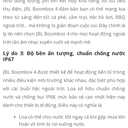
Nhờ dung lượng pin lớn kết hợp khả năng tối ưu tiêu
thụ điện, JBL Boombox 4 đảm bảo bạn có thể mang loa
theo từ sáng đến tối: cà phê, cắm trại, tiệc hồ bơi, BBQ
ngoài trời… mà không lo gián đoạn cuộc vui. Đây chính là
lý do nên chọn JBL Boombox 4 cho mọi hoạt động ngoài
trời cần âm nhạc xuyên suốt và mạnh mẽ.
Lý do 3: Độ bền ấn tượng, chuẩn chống nước
IP67
JBL Boombox 4 được thiết kế để hoạt động bền bỉ trong
nhiều điều kiện môi trường khác nhau, đặc biệt phù hợp
với các buổi tiệc ngoài trời. Loa sở hữu chuẩn chống
nước và chống bụi IP68, mức bảo vệ cao nhất hiện nay
dành cho thiết bị di động. Điều này có nghĩa là:
Loa có thể chịu nước tốt ngay cả khi gặp mưa lớn
hoặc vô tình bị rơi xuống nước.