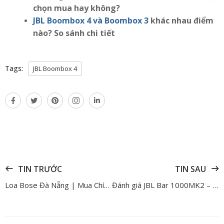
chọn mua hay không?
JBL Boombox 4 và Boombox 3
khác nhau điểm
nào? So sánh chi tiết
Tags:
JBL Boombox 4
TIN TRƯỚC
TIN SAU
Loa Bose Đà Nẵng | Mua Chính Hãng, Giá Tốt Tại Anh Đức Digital
Đánh giá JBL Bar 1000MK2 – Hệ thống soundbar cao cấp ấn tượng nhất đến từ nhà JBL