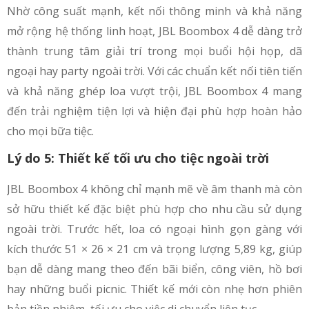
Nhờ công suất mạnh, kết nối thông minh và khả năng
mở rộng hệ thống linh hoạt, JBL Boombox 4 dễ dàng trở
thành trung tâm giải trí trong mọi buổi hội họp, dã
ngoại hay party ngoài trời. Với các chuẩn kết nối tiên tiến
và khả năng ghép loa vượt trội, JBL Boombox 4 mang
đến trải nghiệm tiện lợi và hiện đại phù hợp hoàn hảo
cho mọi bữa tiệc.
Lý do 5: Thiết kế tối ưu cho tiệc ngoài trời
JBL Boombox 4 không chỉ mạnh mẽ về âm thanh mà còn
sở hữu thiết kế đặc biệt phù hợp cho nhu cầu sử dụng
ngoài trời. Trước hết, loa có ngoại hình gọn gàng với
kích thước 51 × 26 × 21 cm và trọng lượng 5,89 kg, giúp
bạn dễ dàng mang theo đến bãi biển, công viên, hồ bơi
hay những buổi picnic. Thiết kế mới còn nhẹ hơn phiên
bản tiền nhiệm, tối ưu cho việc di chuyển liên tục.