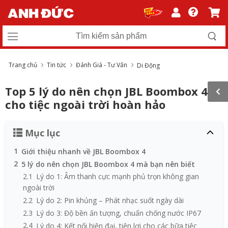
Trang chủ
Tin tức
Đánh Giá - Tư Vấn
Di Động
Top 5 lý do nên chọn JBL Boombox 4
cho tiệc ngoài trời hoàn hảo
Mục lục
1
Giới thiệu nhanh về JBL Boombox 4
2
5 lý do nên chọn JBL Boombox 4 mà bạn nên biết
2.1
Lý do 1: Âm thanh cực mạnh phủ trọn không gian
ngoài trời
2.2
Lý do 2: Pin khủng – Phát nhạc suốt ngày dài
2.3
Lý do 3: Độ bền ấn tượng, chuẩn chống nước IP67
2.4
Lý do 4: Kết nối hiện đại, tiện lợi cho các bữa tiệc