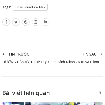
Tags:
Bose SoundLink Max
TIN TRƯỚC
TIN SAU
HƯỚNG DẪN KỸ THUẬT QUAY DỰNG TỪ FILMMAKER KIRO ĐINH
So sánh Nikon Z6 III và Nikon Zf – Đâu là chiếc máy tốt nhất cho người dùng phổ thông
Bài viết liên quan