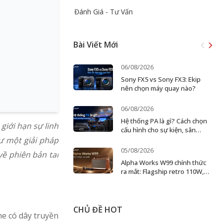
Đánh Giá - Tư Vấn
Bài Viết Mới
06/08/2026
Sony FX5 vs Sony FX3: Ekip
nên chọn máy quay nào?
06/08/2026
Hệ thống PA là gì? Cách chọn
giới hạn sự linh
cấu hình cho sự kiện, sân
khấu và doanh nghiệp
ư một giải pháp
05/08/2026
về phiên bản tai
Alpha Works W99 chính thức
ra mắt: Flagship retro 110W,
karaoke 2 micro
CHỦ ĐỀ HOT
ghe có dây truyền