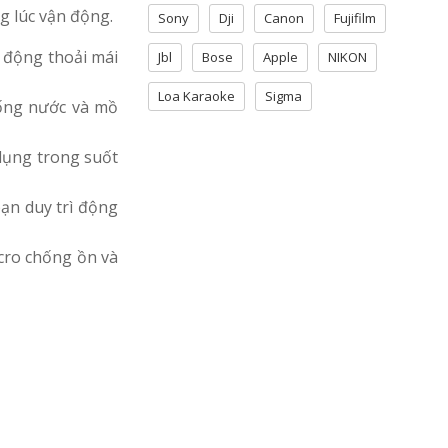
g lúc vận động.
Sony
Dji
Canon
Fujifilm
n động thoải mái
Jbl
Bose
Apple
NIKON
Loa Karaoke
Sigma
hống nước và mồ
 dụng trong suốt
bạn duy trì động
cro chống ồn và