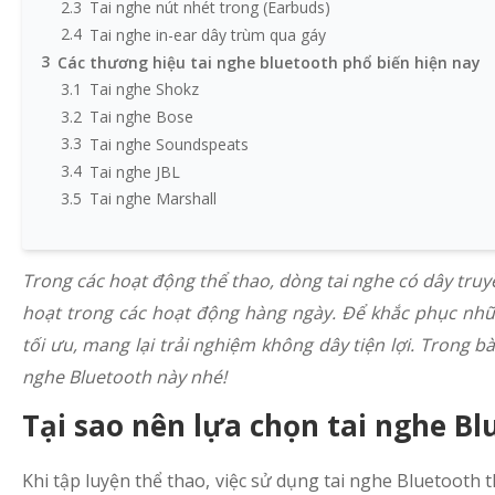
2.3
Tai nghe nút nhét trong (Earbuds)
2.4
Tai nghe in-ear dây trùm qua gáy
3
Các thương hiệu tai nghe bluetooth phổ biến hiện nay
3.1
Tai nghe Shokz
3.2
Tai nghe Bose
3.3
Tai nghe Soundspeats
3.4
Tai nghe JBL
3.5
Tai nghe Marshall
3.6
Tai nghe Hoco
3.7
Tai nghe Sony
Trong các hoạt động thể thao, dòng tai nghe có dây truyề
3.8
Tai nghe Aukey
3.9
Tai nghe Apple
hoạt trong các hoạt động hàng ngày. Để khắc phục nh
3.10
Tai nghe Sennheiser
tối ưu, mang lại trải nghiệm không dây tiện lợi. Trong bà
4
Tai nghe Bluetooth có thể sử dụng trong những hoạt đ
nghe Bluetooth này nhé!
4.1
Chạy bộ
Tại sao nên lựa chọn tai nghe Bl
4.2
Bơi lội
4.3
Tập gym
4.4
Đạp xe
Khi tập luyện thể thao, việc sử dụng tai nghe Bluetooth th