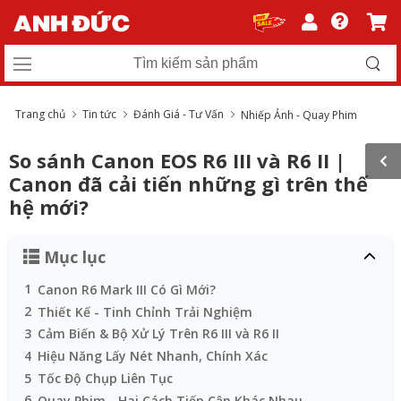
Trang chủ
Tin tức
Đánh Giá - Tư Vấn
Nhiếp Ảnh - Quay Phim
So sánh Canon EOS R6 III và R6 II |
Canon đã cải tiến những gì trên thế
hệ mới?
Mục lục
1
Canon R6 Mark III Có Gì Mới?
2
Thiết Kế - Tinh Chỉnh Trải Nghiệm
3
Cảm Biến & Bộ Xử Lý Trên R6 III và R6 II
4
Hiệu Năng Lấy Nét Nhanh, Chính Xác
5
Tốc Độ Chụp Liên Tục
6
Quay Phim - Hai Cách Tiếp Cận Khác Nhau