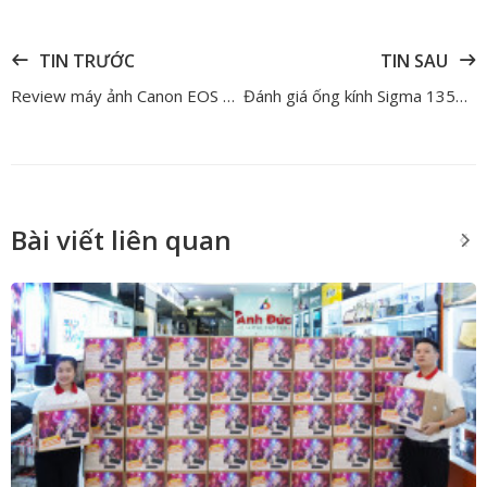
TIN TRƯỚC
TIN SAU
Review máy ảnh Canon EOS R6 III và RF 45mm f/1.2 STM - Bộ đôi full-frame hot 2025
Đánh giá ống kính Sigma 135mm F1.4 DG ART – Lại một kỳ quan quang học mới được sản xuất bởi Sigma
Bài viết liên quan