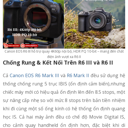
Canon EOS R6 III hỗ trợ quay 4K60p nội bộ, HDR PQ 10-bit – mang đến chất
điện ảnh vượt xa R6 II
Chống Rung & Kết Nối Trên R6 III và R6 II
Cả
Canon EOS R6 Mark III
và
R6 Mark II
đều sử dụng hệ
thống chống rung 5 trục IBIS (ổn định cảm biến),nhưng
chiếc máy mới có hiệu quả ổn định lên đến 8.5 stops, một
sự nâng cấp nhẹ so với mức 8 stops trên bản tiền nhiệm
khi đi cùng một số ống kính có hệ thống ổn định quang
học IS. Cả hai máy ảnh đều có chế độ Movie Digital IS,
cho cảnh quay handheld ổn định hơn, đặc biệt khi di