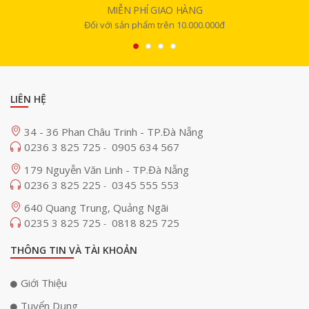
MIỄN PHÍ GIAO HÀNG
Đối với sản phẩm trên 10.000.000đ
LIÊN HỆ
34 - 36 Phan Châu Trinh - TP.Đà Nẵng
0236 3 825 725
0905 634 567
-
179 Nguyễn Văn Linh - TP.Đà Nẵng
0236 3 825 225
0345 555 553
-
640 Quang Trung, Quảng Ngãi
0235 3 825 725
0818 825 725
-
THÔNG TIN VÀ TÀI KHOẢN
Giới Thiệu
Tuyển Dụng