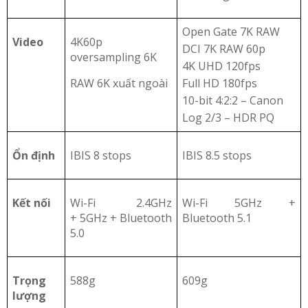
Open Gate 7K RAW
Video
4K60p
DCI 7K RAW 60p
oversampling 6K
4K UHD 120fps
RAW 6K xuất ngoài
Full HD 180fps
10-bit 4:2:2 – Canon
Log 2/3 – HDR PQ
Ổn định
IBIS 8 stops
IBIS 8.5 stops
Kết nối
Wi-Fi 2.4GHz
Wi-Fi 5GHz +
+ 5GHz + Bluetooth
Bluetooth 5.1
5.0
Trọng
588g
609g
lượng