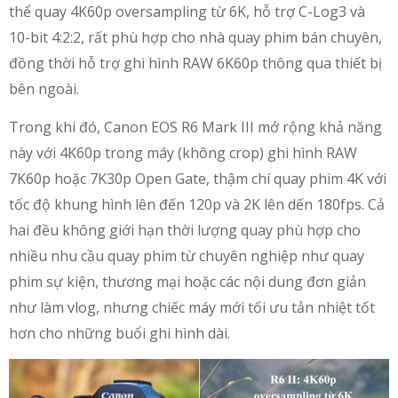
thể quay 4K60p oversampling từ 6K, hỗ trợ C-Log3 và
10-bit 4:2:2, rất phù hợp cho nhà quay phim bán chuyên,
đồng thời hỗ trợ ghi hình RAW 6K60p thông qua thiết bị
bên ngoài.
Trong khi đó, Canon EOS R6 Mark III mở rộng khả năng
này với 4K60p trong máy (không crop) ghi hình RAW
7K60p hoặc 7K30p Open Gate, thậm chí quay phim 4K với
tốc độ khung hình lên đến 120p và 2K lên dến 180fps. Cả
hai đều không giới hạn thời lượng quay phù hợp cho
nhiều nhu cầu quay phim từ chuyên nghiệp như quay
phim sự kiện, thương mại hoặc các nội dung đơn giản
như làm vlog, nhưng chiếc máy mới tối ưu tản nhiệt tốt
hơn cho những buổi ghi hình dài.