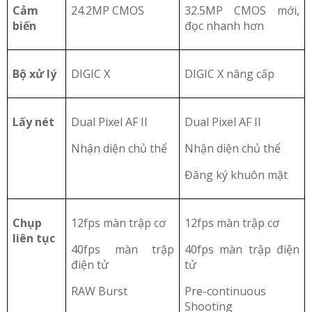
Cảm
24.2MP CMOS
32.5MP CMOS mới,
biến
đọc nhanh hơn
Bộ xử lý
DIGIC X
DIGIC X nâng cấp
Lấy nét
Dual Pixel AF II
Dual Pixel AF II
Nhận diện chủ thể
Nhận diện chủ thể
Đăng ký khuôn mặt
Chụp
12fps màn trập cơ
12fps màn trập cơ
liên tục
40fps màn trập
40fps màn trập điện
điện tử
tử
RAW Burst
Pre-continuous
Shooting