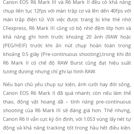
Canon EOS R6 Mark III và R6 Mark II đều có khả năng
chụp liên tục 12fps với màn trập cơ và lên dến 40fps với
màn trập điện tử. Với việc được trang bị khe thẻ nhớ
CFexpress, R6 Mark III cũng có bộ nhớ đệm lớp hơn và
khả năng ghi hình trước khoảng 20 ảnh (RAW hoặc
JPEG/HEIF) trước khi ấn nút chụp hoàn toàn trong
khoảng 0.5 giây (Pre-continuous shooting),trong khi đó
R6 Mark II có chế độ RAW Burst cũng đạt hiệu suất
tương đương nhưng chỉ ghi lại hình RAW.
Nếu bạn chủ yếu chụp sự kiện, ảnh cưới hay đời sống,
Canon EOS R6 Mark II đã quá nhanh; còn nếu làm thể
thao, động vật hoang dã – tính năng pre-continuous
shooting của R6 Mark III sẽ đáng giá hơn. Thế nhưng,
Canon R6 II vẫn cực kỳ ổn định, với 1.053 vùng lấy nét tự
động và khả năng tracking tốt trong hầu hết điều kiện.