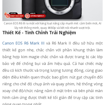
Canon EOS R6 III ra mắt với hàng loạt nâng cấp mạnh mẽ: cảm biến mới, AI
lấy nét thông minh, quay 4K60p và kết nối nhanh vượt trội.
Thiết Kế - Tinh Chỉnh Trải Nghiệm
Canon EOS R6 Mark III
và R6 Mark II đều sở hữu một
thiết kế gọn nhẹ, chắc chắn với phần khung thân làm
bằng hợp kim magie chắc chắn và được trang bị các lớp
bảo vệ để chống bụi và ẩm hiệu quả. Cả hai chiếc máy
đều có kích thước và trọng lượng tương đồng, cùng giao
diện điều khiển quen thuộc bao gồm: nút gạt chuyển đổi
riêng cho chế độ chụp ảnh và quay phim, hệ thống vòng
xoay chế độ/chức năng nằm ở mặt trên và bên phải màn
hình cảm ứng được thiết kế tối giản để truy cập các tính
năng quan trọng nhất.