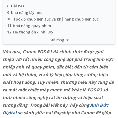
8
Dải ISO
9
Khả năng lấy nét
10
Tốc độ chụp liên tục và khả năng chụp liên tục
11
Khả năng quay phim
12
Hệ thống ổn định IBIS
13
Khe thẻ nhớ và thời lượng pin
Mở rộng
14
Tổng kết về Canon EOS R1 và EOS R3
Vừa qua, Canon EOS R1 đã chính thức được giới
thiệu với rất nhiều công nghệ đột phá trong lĩnh vực
nhiếp ảnh và quay phim, đặc biệt đến từ cảm biến
mới và hệ thống vi xử lý kép giúp tăng cường hiệu
suất hoạt động. Tuy nhiên, thương hiệu này cũng đã
ra mắt một chiếc máy mạnh mẽ khác là EOS R3 sở
hữu nhiều công nghệ rất ấn tượng và hiệu suất
tương đồng. Trong bài viết này, hãy cùng
Anh Đức
Digital
so sánh giữa hai flagship nhà Canon để giúp