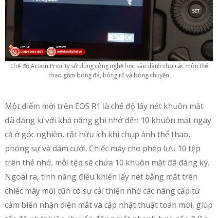
Chế độ Action Priority sử dụng công nghệ học sâu dành cho các môn thể
thao gồm bóng đá, bóng rổ và bóng chuyền
Một điểm mới trên EOS R1 là chế độ lấy nét khuôn mặt
đã đăng kí với khả năng ghi nhớ đến 10 khuôn mặt ngay
cả ở góc nghiên, rất hữu ích khi chụp ảnh thể thao,
phóng sự và dám cưới. Chiếc máy cho phép lưu 10 tệp
trên thẻ nhớ, mỗi tệp sẽ chứa 10 khuôn mặt đã đăng ký.
Ngoài ra, tính năng điều khiển lấy nét bằng mắt trên
chiếc máy mới cũn có sự cải thiện nhờ các nâng cấp từ
cảm biến nhận diện mắt và cập nhật thuật toán mới, giúp