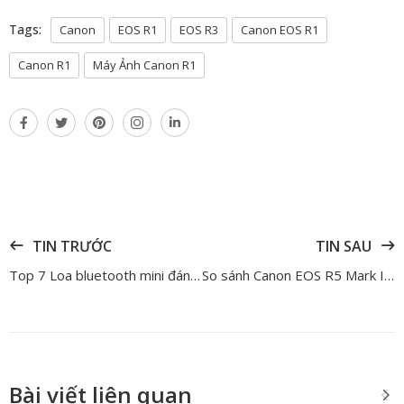
Tags:
Canon
EOS R1
EOS R3
Canon EOS R1
Canon R1
Máy Ảnh Canon R1
TIN TRƯỚC
TIN SAU
Top 7 Loa bluetooth mini đáng mua nhất cho người yêu nhạc
So sánh Canon EOS R5 Mark II và Canon EOS R5 – Liệu có phải là một bảng nâng cấp đáng giá?
Bài viết liên quan