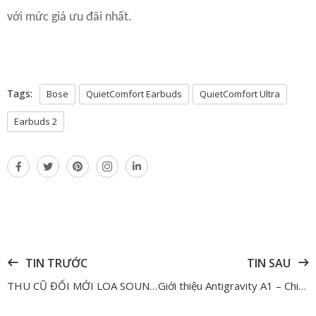
với mức giá ưu đãi nhất.
Tags:
Bose
QuietComfort Earbuds
QuietComfort Ultra
Earbuds 2
TIN TRƯỚC
TIN SAU
THU CŨ ĐỔI MỚI LOA SOUNDBAR - JBL LÊN ĐỜI TRỢ GIÁ ĐẾN 3 TRIỆU VÀ NHIỀU QUÀ TẶNG HẤP DẪN
Giới thiệu Antigravity A1 – Chiếc flycam 360 độ đầu tiên với độ phân giải 8K đến từ Insta360