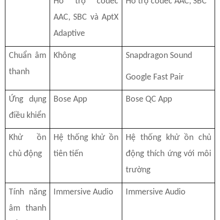
Hỗ trợ codec
Hỗ trợ codec AAC, SBC
AAC, SBC và AptX
Adaptive
Chuẩn âm
Không
Snapdragon Sound
thanh
Google Fast Pair
Ứng dụng
Bose App
Bose QC App
điều khiển
Khử ồn
Hệ thống khử ồn
Hệ thống khử ồn chủ
chủ động
tiên tiến
động thích ứng với môi
trường
Tính năng
Immersive Audio
Immersive Audio
âm thanh