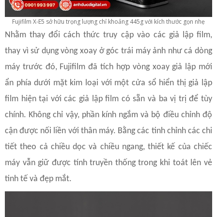
Fujifilm X-E5 sở hữu trọng lượng chỉ khoảng 445g với kích thước gọn nhẹ
Nhằm thay đổi cách thức truy cập vào các giả lập film,
thay vì sử dụng vòng xoay ở góc trái máy ảnh như cá dòng
máy trước đó, Fujifilm đã tích hợp vòng xoay giả lập mới
ẩn phía dưới mặt kim loại với một cửa sổ hiển thị giả lập
film hiện tại với các giả lập film có sẵn và ba vị trị để tùy
chính. Không chỉ vậy, phần kính ngắm và bộ điều chỉnh độ
cận được nối liền với thân máy. Bằng các tinh chỉnh các chi
tiết theo cả chiều dọc và chiều ngang, thiết kế của chiếc
máy vẫn giữ được tính truyền thống trong khi toát lên vẻ
tinh tế và đẹp mắt.