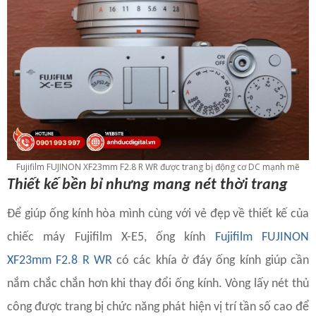
Fujifilm FUJINON XF23mm F2.8 R WR được trang bị động cơ DC mạnh mẽ
Thiết kế bền bỉ nhưng mang nét thời trang
Để giúp ống kính hòa mình cùng với vẻ đẹp về thiết kế của
chiếc máy Fujifilm X-E5, ống kính
Fujifilm FUJINON
XF23mm F2.8 R WR
có các khía ở đáy ống kính giúp cần
nắm chắc chắn hơn khi thay đổi ống kính. Vòng lấy nét thủ
công được trang bị chức năng phát hiện vị trí tần số cao để