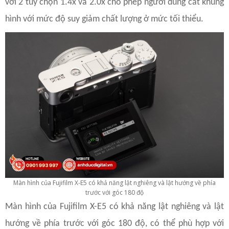
với 2 tùy chọn 1.4x và 2.0x cho phép người dùng cắt khung
hình với mức độ suy giảm chất lượng ở mức tối thiểu.
Màn hình của Fujifilm X-E5 có khả năng lật nghiêng và lật hướng về phía
trước với góc 180 độ
Màn hình của Fujifilm X-E5 có khả năng lật nghiêng và lật
hướng về phía trước với góc 180 độ, có thể phù hợp với