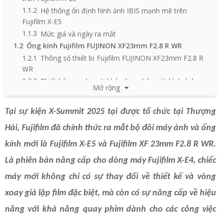
1.1.2
Hệ thống ổn định hình ảnh IBIS mạnh mẽ trên
Fujifilm X-E5
1.1.3
Mức giá và ngày ra mắt
1.2
Ống kính Fujifilm FUJINON XF23mm F2.8 R WR
1.2.1
Thông số thiết bị Fujifilm FUJINON XF23mm F2.8 R
WR
1.2.2
Thiết kế gọn nhẹ với khả năng phân giải hình ảnh
Mở rộng
chất lượng
1.2.3
Khả năng lấy nét với tốc độ và độ chính xác cao
Tại sự kiện X-Summit 2025 tại được tổ chức tại Thượng
1.2.4
Thiết kế bền bỉ nhưng mang nét thời trang
Hải, Fujifilm đã chính thức ra mắt bộ đôi máy ảnh và ống
1.2.5
Mức giá và ngày ra mắt
kính mới là Fujifilm X-E5 và Fujifilm XF 23mm F2.8 R WR.
Là phiên bản nâng cấp cho dòng máy Fujifilm X-E4, chiếc
máy mới không chỉ có sự thay đổi về thiết kế và vòng
xoay giả lập film đặc biệt, mà còn có sự nâng cấp về hiệu
năng với khả năng quay phim dành cho các công việc