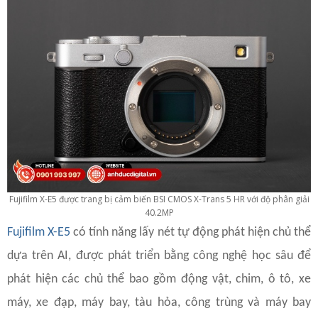
Fujifilm X-E5 được trang bị cảm biến BSI CMOS X-Trans 5 HR với độ phân giải
40.2MP
Fujifilm X-E5
có tính năng lấy nét tự động phát hiện chủ thể
dựa trên AI, được phát triển bằng công nghệ học sâu để
phát hiện các chủ thể bao gồm động vật, chim, ô tô, xe
máy, xe đạp, máy bay, tàu hỏa, công trùng và máy bay