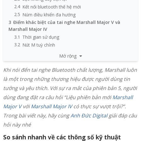
2.4
Kết nối bluetooth thế hệ mới
2.5
Núm điều khiển đa hướng
3
Điểm khác biệt của tai nghe Marshall Major V và
Marshall Major IV
3.1
Thời gian sử dụng
3.2
Nút M tuỳ chỉnh
3.3
Tính năng Bluetooth LE Audio
Mở rộng
3.4
Có đệm cải tiến trong thiết kế tai nghe
4
Nên mua tai nghe Marshall Major V hay Marshall
Khi nói đến tai nghe Bluetooth chất lượng, Marshall luôn
Major IV?
là một trong những thương hiệu được người dùng tin
5
Mua tai nghe Marshall Major V vàvới Marshall Major IV
tưởng và yêu thích. Với sự ra mắt của phiên bản 5, người
chính hãng ở đâu?
dùng đang đặt ra câu hỏi “Liệu phiên bản mới
Marshall
Major V
với
Marshall Major IV
có thực sự vượt trội?”.
Trong bài viết này, hãy cùng
Anh Đức Digital
giải đáp câu
hỏi này nhé
So sánh nhanh về các thông số kỹ thuật