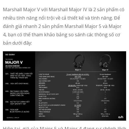
Marshall Major V với Marshall Major IV là 2 sản phẩm có
nhiều tính năng nổi trội về cả thiết kế và tính năng. Để
đánh giá nhanh 2 sản phẩm Marshall Major 5 và Major
4, bạn có thể tham khảo bảng so sánh các thông số cơ
bản dưới đây:
Hiện tại, giá của Major 5 và Major 4 đang sự chênh lệch