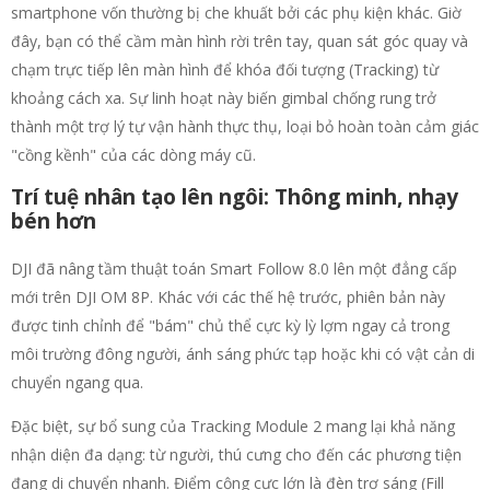
smartphone vốn thường bị che khuất bởi các phụ kiện khác. Giờ
đây, bạn có thể cầm màn hình rời trên tay, quan sát góc quay và
chạm trực tiếp lên màn hình để khóa đối tượng (Tracking) từ
khoảng cách xa. Sự linh hoạt này biến gimbal chống rung trở
thành một trợ lý tự vận hành thực thụ, loại bỏ hoàn toàn cảm giác
"cồng kềnh" của các dòng máy cũ.
Trí tuệ nhân tạo lên ngôi: Thông minh, nhạy
bén hơn
DJI đã nâng tầm thuật toán Smart Follow 8.0 lên một đẳng cấp
mới trên DJI OM 8P. Khác với các thế hệ trước, phiên bản này
được tinh chỉnh để "bám" chủ thể cực kỳ lỳ lợm ngay cả trong
môi trường đông người, ánh sáng phức tạp hoặc khi có vật cản di
chuyển ngang qua.
Đặc biệt, sự bổ sung của Tracking Module 2 mang lại khả năng
nhận diện đa dạng: từ người, thú cưng cho đến các phương tiện
đang di chuyển nhanh. Điểm cộng cực lớn là đèn trợ sáng (Fill