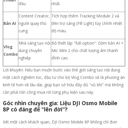
đầu
nhất.
Content Creator,
Tích hợp thêm Tracking Module 2 và
Bản AI
người quay thú
đèn trợ sáng (Fill Light) tùy chỉnh nhiệt
cưng
độ màu.
Nhà sáng tạo nội
Bộ thiết lập "full-option": Gồm bản AI +
Vlog
dung chuyên
Mic Mini 2 cho chất lượng âm thanh
Combo
nghiệp
đỉnh cao.
Lời khuyên: Nếu bạn muốn bước vào thế giới sáng tạo nội dung
một cách nghiêm túc, đầu tư cho bộ Vlog Combo sẽ là phương án
kinh tế hơn về lâu dài, giúp bạn sở hữu đầy đủ "vũ khí" mà không
cần phải tốn công mua rời từng phụ kiện sau này.
Góc nhìn chuyên gia: Liệu DJI Osmo Mobile
8P có đáng để "lên đời"?
Xét một cách khách quan, DJI Osmo Mobile 8P không chỉ đơn