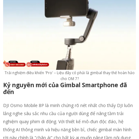
Trải nghiệm điều khiển 'Pro' – Liệu đây có phải là gimbal thay thế hoàn hảo
cho OM 7?
Kỷ nguyên mới của Gimbal Smartphone đã
đến
DJI Osmo Mobile 8P là minh chứng rõ nét nhất cho thấy DJI luôn
lắng nghe sâu sắc nhu cầu của người dùng để nâng tầm trải
nghiệm quay phim di động. Với thiết kế mô-đun độc đáo, hệ
thống AI thông minh và hiệu năng bền bỉ, chiếc gimbal màn hình
rời này chính là "chân ái" cho bất kỳ ai muốn nâng tầm nội dung