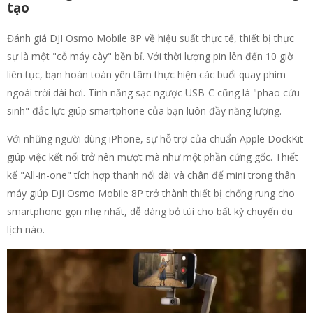
tạo
Đánh giá DJI Osmo Mobile 8P về hiệu suất thực tế, thiết bị thực
sự là một "cỗ máy cày" bền bỉ. Với thời lượng pin lên đến 10 giờ
liên tục, bạn hoàn toàn yên tâm thực hiện các buổi quay phim
ngoài trời dài hơi. Tính năng sạc ngược USB-C cũng là "phao cứu
sinh" đắc lực giúp smartphone của bạn luôn đầy năng lượng.
Với những người dùng iPhone, sự hỗ trợ của chuẩn Apple DockKit
giúp việc kết nối trở nên mượt mà như một phần cứng gốc. Thiết
kế "All-in-one" tích hợp thanh nối dài và chân đế mini trong thân
máy giúp DJI Osmo Mobile 8P trở thành thiết bị chống rung cho
smartphone gọn nhẹ nhất, dễ dàng bỏ túi cho bất kỳ chuyến du
lịch nào.