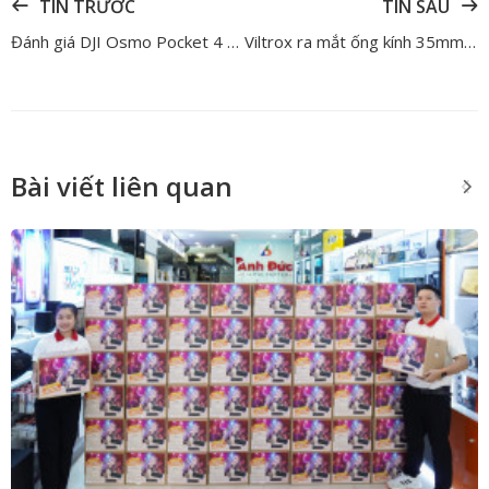
TIN TRƯỚC
TIN SAU
Đánh giá DJI Osmo Pocket 4 – Bản nâng cấp ấn tượng của dòng máy quay cầm tay
Viltrox ra mắt ống kính 35mm F1.8 EVO và 55mm F1.8 EVO
Bài viết liên quan