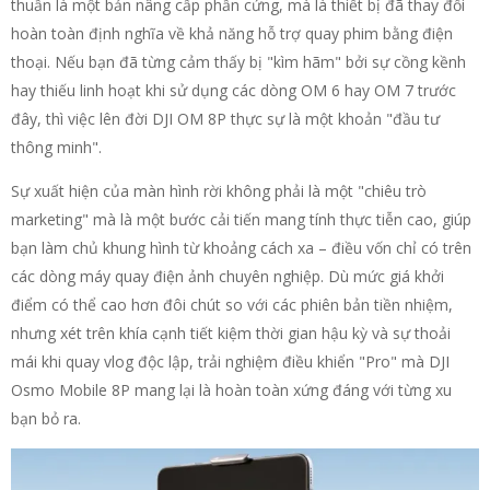
thuần là một bản nâng cấp phần cứng, mà là thiết bị đã thay đổi
hoàn toàn định nghĩa về khả năng hỗ trợ quay phim bằng điện
thoại. Nếu bạn đã từng cảm thấy bị "kìm hãm" bởi sự cồng kềnh
hay thiếu linh hoạt khi sử dụng các dòng OM 6 hay OM 7 trước
đây, thì việc lên đời DJI OM 8P thực sự là một khoản "đầu tư
thông minh".
Sự xuất hiện của màn hình rời không phải là một "chiêu trò
marketing" mà là một bước cải tiến mang tính thực tiễn cao, giúp
bạn làm chủ khung hình từ khoảng cách xa – điều vốn chỉ có trên
các dòng máy quay điện ảnh chuyên nghiệp. Dù mức giá khởi
điểm có thể cao hơn đôi chút so với các phiên bản tiền nhiệm,
nhưng xét trên khía cạnh tiết kiệm thời gian hậu kỳ và sự thoải
mái khi quay vlog độc lập, trải nghiệm điều khiển "Pro" mà DJI
Osmo Mobile 8P mang lại là hoàn toàn xứng đáng với từng xu
bạn bỏ ra.