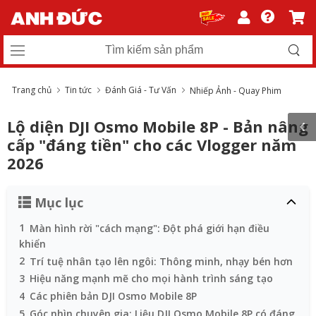
Trang chủ
Tin tức
Đánh Giá - Tư Vấn
Nhiếp Ảnh - Quay Phim
Lộ diện DJI Osmo Mobile 8P - Bản nâng
cấp "đáng tiền" cho các Vlogger năm
2026
Mục lục
1
Màn hình rời "cách mạng": Đột phá giới hạn điều
khiển
2
Trí tuệ nhân tạo lên ngôi: Thông minh, nhạy bén hơn
3
Hiệu năng mạnh mẽ cho mọi hành trình sáng tạo
4
Các phiên bản DJI Osmo Mobile 8P
5
Góc nhìn chuyên gia: Liệu DJI Osmo Mobile 8P có đáng