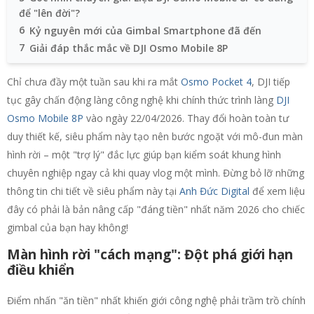
để "lên đời"?
6
Kỷ nguyên mới của Gimbal Smartphone đã đến
7
Giải đáp thắc mắc về DJI Osmo Mobile 8P
Chỉ chưa đầy một tuần sau khi ra mắt
Osmo Pocket 4
, DJI tiếp
tục gây chấn động làng công nghệ khi chính thức trình làng
DJI
Osmo Mobile 8P
vào ngày 22/04/2026. Thay đổi hoàn toàn tư
duy thiết kế, siêu phẩm này tạo nên bước ngoặt với mô-đun màn
hình rời – một "trợ lý" đắc lực giúp bạn kiểm soát khung hình
chuyên nghiệp ngay cả khi quay vlog một mình. Đừng bỏ lỡ những
thông tin chi tiết về siêu phẩm này tại
Anh Đức Digital
để xem liệu
đây có phải là bản nâng cấp "đáng tiền" nhất năm 2026 cho chiếc
gimbal của bạn hay không!
Màn hình rời "cách mạng": Đột phá giới hạn
điều khiển
Điểm nhấn "ăn tiền" nhất khiến giới công nghệ phải trầm trồ chính