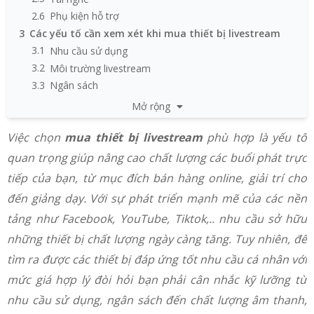
2.6
Phụ kiện hỗ trợ
3
Các yếu tố cần xem xét khi mua thiết bị livestream
3.1
Nhu cầu sử dụng
3.2
Môi trường livestream
3.3
Ngân sách
3.4
Thử nghiệm trước khi mua
Mở rộng
3.5
Lựa chọn cửa hàng uy tín
Việc chọn
mua thiết bị livestream
phù hợp là yếu tố
quan trọng giúp nâng cao chất lượng các buổi phát trực
tiếp của bạn, từ mục đích bán hàng online, giải trí cho
đến giảng dạy. Với sự phát triển mạnh mẽ của các nền
tảng như Facebook, YouTube, Tiktok,.. nhu cầu sở hữu
những thiết bị chất lượng ngày càng tăng. Tuy nhiên, để
tìm ra được các thiết bị đáp ứng tốt nhu cầu cá nhân với
mức giá hợp lý đòi hỏi bạn phải cân nhắc kỹ lưỡng từ
nhu cầu sử dụng, ngân sách đến chất lượng âm thanh,