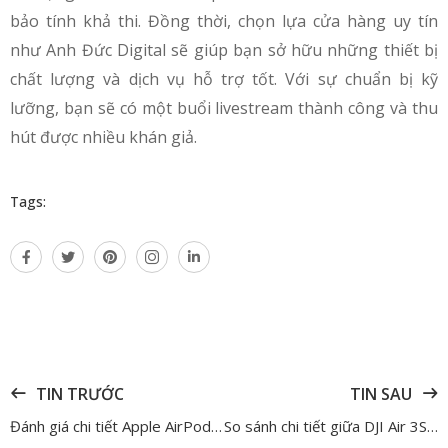
bảo tính khả thi. Đồng thời, chọn lựa cửa hàng uy tín
như Anh Đức Digital sẽ giúp bạn sở hữu những thiết bị
chất lượng và dịch vụ hỗ trợ tốt. Với sự chuẩn bị kỹ
lưỡng, bạn sẽ có một buổi livestream thành công và thu
hút được nhiều khán giả.
Tags:
TIN TRƯỚC
TIN SAU
Đánh giá chi tiết Apple AirPods 4 (ANC) – Khử ồn đỉnh cao, chất âm mạnh mẽ
So sánh chi tiết giữa DJI Air 3S, DJI Air 3 và DJI Air 2S