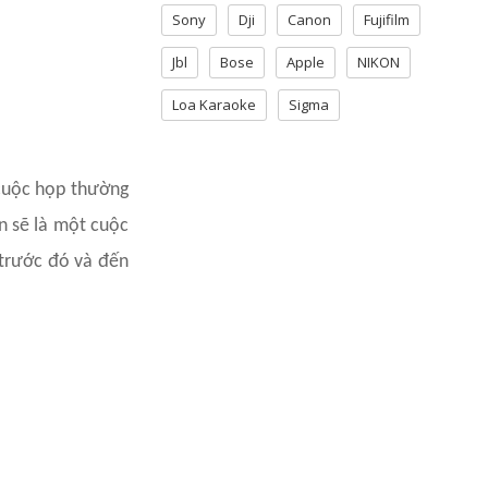
Sony
Dji
Canon
Fujifilm
Jbl
Bose
Apple
NIKON
Loa Karaoke
Sigma
 cuộc họp thường
n sẽ là một cuộc
 trước đó và đến