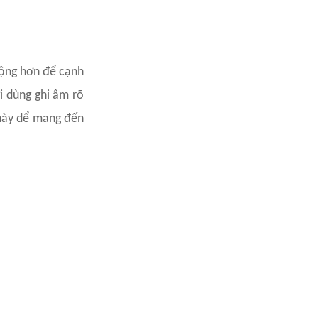
 rộng hơn để cạnh
i dùng ghi âm rõ
 này dể mang đến