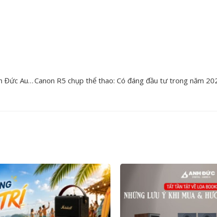
Điểm danh 8 bộ dàn karaoke gia đình 20 triệu chất lượng tại Anh Đức Audio
Canon R5 chụp thể thao: Có đáng đầu tư trong năm 2026