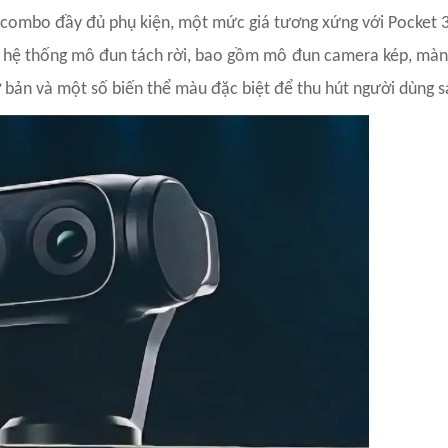
 combo đầy đủ phụ kiện, một mức giá tương xứng với Pocket 3 
có hệ thống mô đun tách rời, bao gồm mô đun camera kép, màn
 bản và một số biến thể màu đặc biệt để thu hút người dùng s