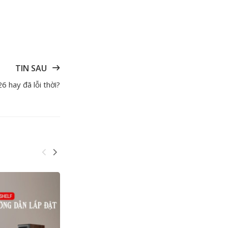
TIN SAU
 hay đã lỗi thời?
VÌ SAO NÊN MUA SAMSUNG GALAXY S23?
Đọc Thêm