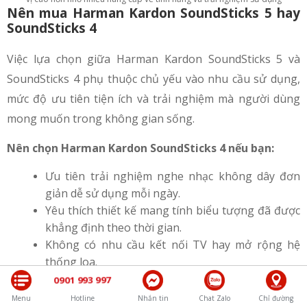
Nên mua Harman Kardon SoundSticks 5 hay
SoundSticks 4
Việc lựa chọn giữa Harman Kardon SoundSticks 5 và
SoundSticks 4 phụ thuộc chủ yếu vào nhu cầu sử dụng,
mức độ ưu tiên tiện ích và trải nghiệm mà người dùng
mong muốn trong không gian sống.
Nên chọn Harman Kardon SoundSticks 4 nếu bạn:
Ưu tiên trải nghiệm nghe nhạc không dây đơn
giản dễ sử dụng mỗi ngày.
Yêu thích thiết kế mang tính biểu tượng đã được
khẳng định theo thời gian.
Không có nhu cầu kết nối TV hay mở rộng hệ
thống loa.
Tìm kiếm một hệ thống loa để bàn ổn định, tập
0901 993 997
trung vào giá trị thẩm mỹ và nghe nhạc cơ bản.
Menu
Hotline
Nhắn tin
Chat Zalo
Chỉ đường