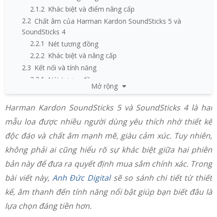
2.1.2
Khác biệt và điểm nâng cấp
2.2
Chất âm của Harman Kardon SoundSticks 5 và
SoundSticks 4
2.2.1
Nét tương đồng
2.2.2
Khác biệt và nâng cấp
2.3
Kết nối và tính năng
2.3.1
Nét tương đồng
Mở rộng
2.3.2
Khác biệt và điểm nâng cấp
2.4
Trải nghiệm người dùng và tiện ích
Harman Kardon SoundSticks 5 và SoundSticks 4 là hai
2.4.1
Điểm tương đồng trong trải nghiệm sử dụng
mẫu loa được nhiều người dùng yêu thích nhờ thiết kế
2.4.2
Trải nghiệm người dùng trên SoundSticks 4
độc đáo và chất âm mạnh mẽ, giàu cảm xúc. Tuy nhiên,
2.4.3
Điểm nâng cấp về tiện ích trên SoundSticks 5
không phải ai cũng hiểu rõ sự khác biệt giữa hai phiên
2.5
Giá tham khảo của Harman Kardon SoundSticks 5 và
SoundSticks 4
bản này để đưa ra quyết định mua sắm chính xác. Trong
3
Nên mua Harman Kardon SoundSticks 5 hay
bài viết này,
Anh Đức Digital
sẽ so sánh chi tiết từ thiết
SoundSticks 4
kế, âm thanh đến tính năng nổi bật giúp bạn biết đâu là
lựa chọn đáng tiền hơn.