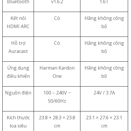
Bluetooth
v1.6.2
1.6T
Kết nối
Có
Hãng không công
HDMI ARC
bố
Hỗ trợ
Có
Hãng không công
Auracast
bố
Ứng dụng
Harman Kardon
Hãng không công
điều khiển
One
bố
Nguồn điện
100 – 240V ~
24V / 3.7A
50/60Hz
Kích thước
23.8 × 28.3 × 23.8
23.1 × 27.6 × 23.1
loa siêu
cm
cm