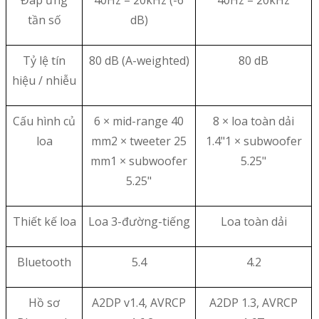
Đáp ứng
40Hz – 20kHz (-6
40Hz – 20kHz
tần số
dB)
Tỷ lệ tín
80 dB (A-weighted)
80 dB
hiệu / nhiễu
Cấu hình củ
6 × mid-range 40
8 × loa toàn dải
loa
mm2 × tweeter 25
1.4"1 × subwoofer
mm1 × subwoofer
5.25"
5.25"
Thiết kế loa
Loa 3-đường-tiếng
Loa toàn dải
Bluetooth
5.4
4.2
Hồ sơ
A2DP v1.4, AVRCP
A2DP 1.3, AVRCP