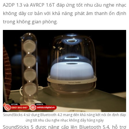
A2DP 1.3 và AVRCP 1.6T đáp ứng tốt nhu cầu nghe nhạc
không dây cơ bản với khả năng phát âm thanh ổn định
trong không gian phòng.
SoundSticks 4 sử dụng Bluetooth 4.2 mang đến khả năng kết nối ổn định đáp
ứng tốt nhu cầu nghe nhạc không dây hằng ngày
SoundSticks 5 được nâng cấp lên Bluetooth 5.4, hỗ trợ