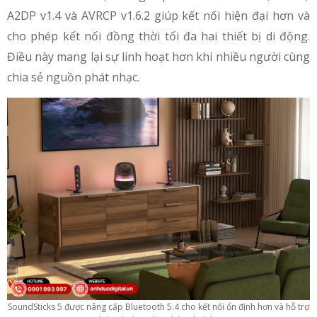
A2DP v1.4 và AVRCP v1.6.2 giúp kết nối hiện đại hơn và
cho phép kết nối đồng thời tối đa hai thiết bị di động.
Điều này mang lại sự linh hoạt hơn khi nhiều người cùng
chia sẻ nguồn phát nhạc.
SoundSticks 5 được nâng cấp Bluetooth 5.4 cho kết nối ổn định hơn và hỗ trợ