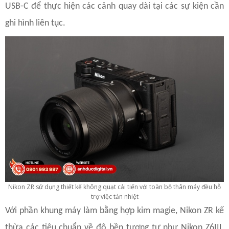
USB-C để thực hiện các cảnh quay dài tại các sự kiện cần
ghi hình liên tục.
Nikon ZR sử dụng thiết kế không quạt cải tiến với toàn bộ thân máy đều hỗ
trợ việc tản nhiệt
Với phần khung máy làm bằng hợp kim magie, Nikon ZR kế
thừa các tiêu chuẩn về độ bền tương tự như Nikon Z6III,