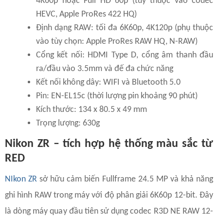
4K60p hoặc Full HD 60p (tùy thuộc vào codec
HEVC, Apple ProRes 422 HQ)
Định dạng RAW: tối đa 6K60p, 4K120p (phụ thuộc
vào tùy chọn: Apple ProRes RAW HQ, N-RAW)
Cổng kết nối: HDMI Type D, cổng âm thanh đầu
ra/đầu vào 3.5mm và đế đa chức năng
Kết nối không dây: WIFI và Bluetooth 5.0
Pin: EN-EL15c (thời lượng pin khoảng 90 phút)
Kích thước: 134 x 80.5 x 49 mm
Trọng lượng: 630g
Nikon ZR – tích hợp hệ thống màu sắc từ
RED
NIkon ZR
sở hữu cảm biến Fullframe 24.5 MP và khả năng
ghi hình RAW trong máy với độ phân giải 6K60p 12-bit. Đây
là dòng máy quay đầu tiên sử dụng codec R3D NE RAW 12-