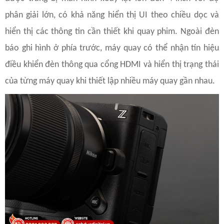
phân giải lớn, có khả năng hiển thị UI theo chiều dọc và
hiển thị các thông tin cần thiết khi quay phim. Ngoài đèn
báo ghi hình ở phía trước, máy quay có thể nhận tín hiệu
điều khiển đèn thông qua cổng HDMI và hiển thị trạng thái
của từng máy quay khi thiết lập nhiều máy quay gần nhau.