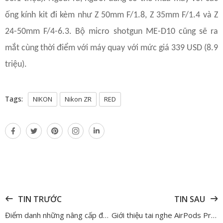
ống kính kit đi kèm như Z 50mm F/1.8, Z 35mm F/1.4 và Z
24-50mm F/4-6.3. Bộ micro shotgun ME-D10 cũng sẽ ra
mắt cùng thời điểm với máy quay với mức giá 339 USD (8.9
triệu).
Tags:
NIKON
Nikon ZR
RED
TIN TRƯỚC
TIN SAU
Điểm danh những nâng cấp đáng giá trên các dòng iPhone 17 và iPhone Air
Giới thiệu tai nghe AirPods Pro 3 và so sánh với AirPods Pro 2