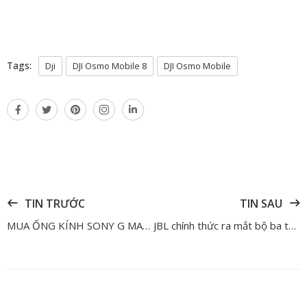
Tags:
Dji
DJI Osmo Mobile 8
DJI Osmo Mobile
TIN TRƯỚC
TIN SAU
MUA ỐNG KÍNH SONY G MASTER - NHẬN NGAY BALO PGYTECH TRỊ GIÁ 2.600.000
JBL chính thức ra mắt bộ ba tai nghe Open - Ear