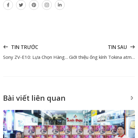
TIN TRƯỚC
TIN SAU
Sony ZV-E10: Lựa Chọn Hàng Đầu Cho Vlogger & Content Creator
Giới thiệu ống kính Tokina atm-x 11 – 18mm f/2.8 cho hệ máy Fujifilm X
Bài viết liên quan