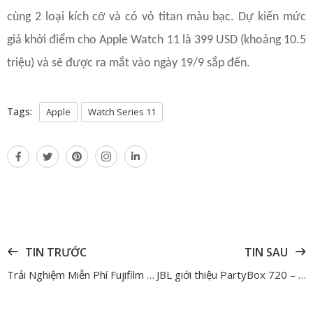
cùng 2 loại kích cỡ và có vỏ titan màu bạc. Dự kiến mức
giá khởi điểm cho Apple Watch 11 là 399 USD (khoảng 10.5
triệu) và sẽ được ra mắt vào ngày 19/9 sắp đến.
Tags:
Apple
Watch Series 11
TIN TRƯỚC
TIN SAU
Trải Nghiệm Miễn Phí Fujifilm X-Half – Chạm Máy Thực Tế, Quyết Định Dễ Dàng
JBL giới thiệu PartyBox 720 – Dòng loa tiệc tùng kết hợp Karaoke công suất khủng đến từ JBL