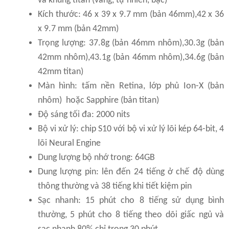
và khung titan (vàng, tự nhiên, bạc)
Kích thước: 46 x 39 x 9.7 mm (bản 46mm),42 x 36
x 9.7 mm (bản 42mm)
Trọng lượng: 37.8g (bản 46mm nhôm),30.3g (bản
42mm nhôm),43.1g (bản 46mm nhôm),34.6g (bản
42mm titan)
Màn hình: tấm nền Retina, lớp phủ Ion-X (bản
nhôm) hoặc Sapphire (bản titan)
Độ sáng tối đa: 2000 nits
Bộ vi xử lý: chip S10 với bộ vi xử lý lõi kép 64-bit, 4
lõi Neural Engine
Dung lượng bộ nhớ trong: 64GB
Dung lượng pin: lên đến 24 tiếng ở chế độ dùng
thông thường và 38 tiếng khi tiết kiệm pin
Sạc nhanh: 15 phút cho 8 tiếng sử dụng bình
thường, 5 phút cho 8 tiếng theo dõi giấc ngủ và