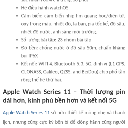
sạc nhanh 80% chỉ trong 30 phút
Hệ điều hành watchOS
Cảm biến: cảm biến nhịp tim quang học/điện tử,
oxy trong máu, nhiệt độ, la bàn, gia tốc kế, độ sâu,
nhiệt độ nước, ánh sáng môi trường.
Số lượng bài tập: 23 nhóm bài tập
Độ bền: chống nước ở độ sâu 50m, chuẩn kháng
bụi IP6X
Kết nối: WIFI 4, Bluetooth 5.3, 5G, định vị (L1 GPS,
GLONASS, Galileo, QZSS, and BeiDou),chjp phổ tần
rộng thế hệ thứ hai.
Apple Watch Series 11 – Thời lượng pin
dài hơn, kính phủ bền hơn và kết nối 5G
Apple Watch Series 11
sở hữu thiết kế mỏng nhẹ và thanh
lịch, nhưng cũng cực kỳ bền bỉ để đồng hành cũng người