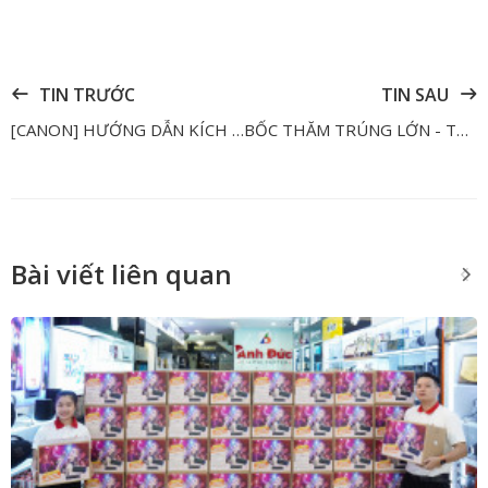
TIN TRƯỚC
TIN SAU
[CANON] HƯỚNG DẪN KÍCH HOẠT BẢO HÀNH ĐIỆN TỬ
BỐC THĂM TRÚNG LỚN - TỔNG QUÀ TẶNG HƠN 75 TRIỆU - ÁP DỤNG CHO ĐƠN HÀNG TỪ 2 TRIỆU
Bài viết liên quan