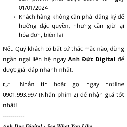
01/01/2024
Khách hàng không cần phải đăng ký để
hưởng đặc quyền, nhưng cần giữ lại
hóa đơn, biên lai
Nếu Quý khách có bất cứ thắc mắc nào, đừng
ngần ngại liên hệ ngay
Anh Đức Digital
để
được giải đáp nhanh nhất.
👉 Nhắn tin hoặc gọi ngay hotline
0901.993.997 (Nhấn phím 2) để nhận gi.á tốt
nhất!
-----------
𝑨𝒏𝒉 𝑫𝒖𝒄 𝑫𝒊𝒈𝒊𝒕𝒂𝒍 - 𝑺𝒆𝒆 𝑾𝒉𝒂𝒕 𝒀𝒐𝒖 𝑳𝒊𝒌𝒆