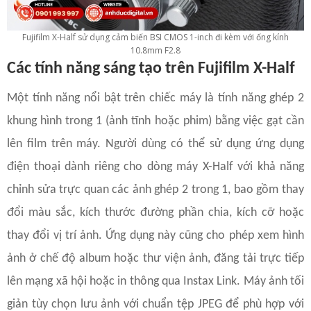
Fujifilm X-Half sử dụng cảm biến BSI CMOS 1-inch đi kèm với ống kính
10.8mm F2.8
Các tính năng sáng tạo trên Fujifilm X-Half
Một tính năng nổi bật trên chiếc máy là tính năng ghép 2
khung hình trong 1 (ảnh tĩnh hoặc phim) bằng việc gạt cần
lên film trên máy. Người dùng có thể sử dụng ứng dụng
điện thoại dành riêng cho dòng máy X-Half với khả năng
chỉnh sửa trực quan các ảnh ghép 2 trong 1, bao gồm thay
đổi màu sắc, kích thước đường phần chia, kích cỡ hoặc
thay đổi vị trí ảnh. Ứng dụng này cũng cho phép xem hình
ảnh ở chế độ album hoặc thư viện ảnh, đăng tải trực tiếp
lên mạng xã hội hoặc in thông qua Instax Link. Máy ảnh tối
giản tùy chọn lưu ảnh với chuẩn tệp JPEG để phù hợp với