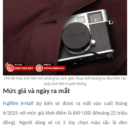
Chế độ máy ảnh film mô phỏng lại cảm giác chụp ảnh tương tự như trên các
máy ảnh film truyền thống
Mức giá và ngày ra mắt
Fujifilm X-Half
dự kiến sẽ được ra mắt vào cuối tháng
6/2025 với mức giá khởi điểm là 849 USD (khoảng 22 triệu
đồng). Người dùng sẽ có 3 tùy chọn màu sắc là đen