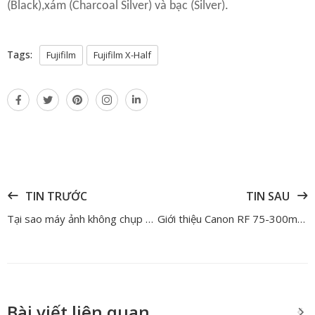
(Black),xám (Charcoal Silver) và bạc (Silver).
Tags:
Fujifilm
Fujifilm X-Half
TIN TRƯỚC
TIN SAU
Tại sao máy ảnh không chụp được​? 8+ nguyên nhân và cách khắc phục
Giới thiệu Canon RF 75-300mm F/4-5.6 – Sự trở lại của một tượng đài ống kính tele giá rẻ
Bài viết liên quan