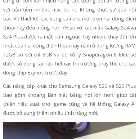
cũng đi kèm với nhiều nâng cấp tương đối ấn tượng so
với bản tiền nhiệm, mặc dù nó không thực sự quá nổi
bật. Về thiết kế, các vòng camera mới trên hai dòng điện
thoại này đểu mỏng hơn 7% so với các mẫu Galaxy S24 và
S24 Plus được ra mắt năm ngoái. Tuy nhiên, thay đổi lớn
nhất của hai dòng điện thoại này nằm ở dung lượng RAM
12GB so với chỉ 8GB và bộ xử lý Snapdragon 8 Elite sẽ
được sử dụng tại hầu hết các thị trường thay thế cho các
dòng chip Exynos trước đây.
Các nâng cấp khác cho Samsung Galaxy S25 và S25 Plus
bao gồm khoang làm mát bằng hơi lớn hơn, giúp cải
thiện hiệu suất chơi game cùng và hệ thống Galaxy AI
được bổ sung thêm nhiều tính năng mới.