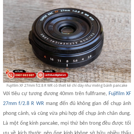
Fujifilm XF 27mm f/2.8 R WR có thiết kế chỉ dày như miếng bánh pancake
Với tiêu cự tương đương 40mm trên fullframe,
Fujifilm XF
27mm f/2.8 R WR
mang đến đủ không gian để chụp ảnh
phong cảnh, và cũng vừa phù hợp để chụp ảnh chân dung.
Là một ống kính pancake, mọi thứ bên trong đều được tối
ưu về kích thước nên ống kính không sở hữu nhiều thấu