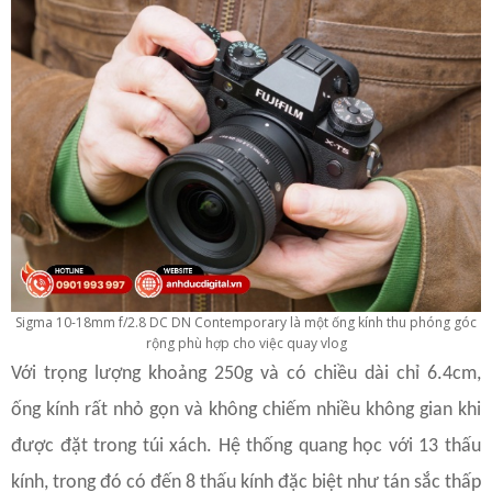
Sigma 10-18mm f/2.8 DC DN Contemporary là một ống kính thu phóng góc
rộng phù hợp cho việc quay vlog
Với trọng lượng khoảng 250g và có chiều dài chỉ 6.4cm,
ống kính rất nhỏ gọn và không chiếm nhiều không gian khi
được đặt trong túi xách. Hệ thống quang học với 13 thấu
kính, trong đó có đến 8 thấu kính đặc biệt như tán sắc thấp