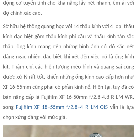
động cơ tuyến tính cho khả năng lấy nét nhanh, êm ái với
độ chính xác cao.
Sở hữu hệ thống quang học với 14 thấu kính với 4 loại thấu
kính đặc biệt gồm thấu kính phi cầu và thấu kính tán sắc
thấp, ống kính mang đến những hình ảnh có độ sắc nét
đáng ngạc nhiên, đặc biệt khi xét đến việc nó là ống kính
kit. Thậm chí, các hiện tượng méo hình và quang sai cũng
được xử lý rất tốt, khiến những ống kính cao cấp hơn như
XF 16-55mm cũng phải có phần kính nể. Hiện tại, tuy đã có
bản nâng cấp là Fujifilm XF 16-50mm f/2.8-4.8 R LM WR,
song
Fujifilm XF 18–55mm f/2.8–4 R LM OIS
vẫn là lựa
chọn xứng đáng với mức giá.