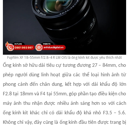
Fujifilm XF 18–55mm f/2.8–4 R LM OIS là ống kính kit được yêu thích nhất
Ống kính sở hữu dải tiêu cự tương đương 27 – 84mm, cho
phép người dùng linh hoạt giữa các thể loại hình ảnh từ
phong cảnh đến chân dung, kết hợp với dải khẩu độ lớn
F2.8 tại 18mm và F4 tại 55mm, góp phần tạo điều kiện cho
máy ảnh thu nhận được nhiều ánh sáng hơn so với cách
ống kính kit khác chỉ có dải khẩu độ khá nhỏ F3.5 – 5.6.
Không chỉ vậy, đây cũng là ống kính đầu tiên được trang bị