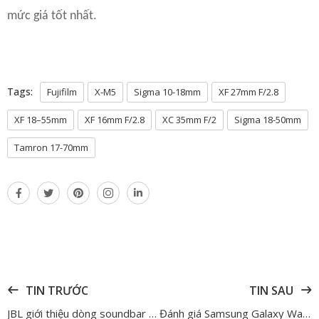
mức giá tốt nhất.
Tags:
Fujifilm
X-M5
Sigma 10-18mm
XF 27mm F/2.8
XF 18–55mm
XF 16mm F/2.8
XC 35mm F/2
Sigma 18-50mm
Tamron 17-70mm
TIN TRƯỚC
TIN SAU
JBL giới thiệu dòng soundbar mới Bar MK2 với hàng toàn công nghệ tiên tiến
Đánh giá Samsung Galaxy Watch 8 – Phiên bản Galaxy Watch tốt nhất trong nhiều năm qua