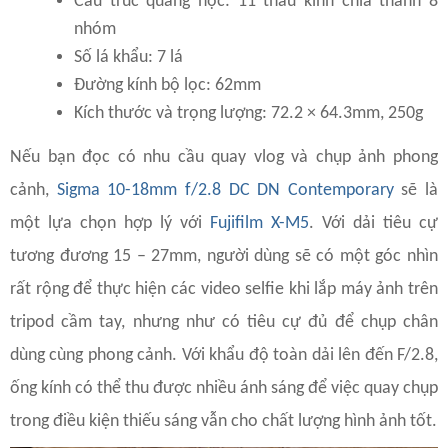
Cấu trúc quang học: 11 thấu kính chia thành 8
nhóm
Số lá khẩu: 7 lá
Đường kính bộ lọc: 62mm
Kích thước và trọng lượng: 72.2 × 64.3mm, 250g
Nếu bạn đọc có nhu cầu quay vlog và chụp ảnh phong
cảnh,
Sigma 10-18mm f/2.8 DC DN Contemporary
sẽ là
một lựa chọn hợp lý với
Fujifilm X-M5
. Với dải tiêu cự
tương đương 15 – 27mm, người dùng sẽ có một góc nhìn
rất rộng để thực hiện các video selfie khi lắp máy ảnh trên
tripod cầm tay, nhưng như có tiêu cự đủ để chụp chân
dùng cùng phong cảnh. Với khẩu độ toàn dải lên đến F/2.8,
ống kính có thể thu được nhiều ánh sáng để việc quay chụp
trong điều kiện thiếu sáng vẫn cho chất lượng hình ảnh tốt.