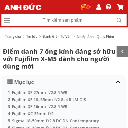
Trang chủ
Tin tức
Đánh Giá - Tư Vấn
Nhiếp Ảnh - Quay Phim
Điểm danh 7 ống kính đáng sở hữu
với Fujifilm X-M5 dành cho người
dùng mới
Mục lục
1
Fujifilm XF 27mm f/2.8 R WR
2
Fujifilm XF 18–55mm f/2.8–4 R LM OIS
3
Fujifilm XF 16mm f/2.8 R WR
4
Fujifilm XC 35mm f/2
5
Sigma 18-50mm f/2.8 DC DN Contemporary
6
Sigma 10-18mm f/2.8 DC DN Contemporary