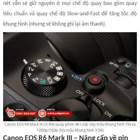
nét vẫn sẽ giữ nguyên ở mọi chế độ quay bao gồm quay
tiêu chuẩn và quay chế độ Slow-and-Fast để tăng tốc độ
khung hình (nhưng sẽ không ghi lại âm thanh).
Canon EOS R6 Mark III có thể quay phim 4K120p (lấy mẫu khung hình 7K) và
1080p/180p (lấy mẫu khung hình 3.5K)
Canon EOS R6 Mark III – Nâng cấp về pin