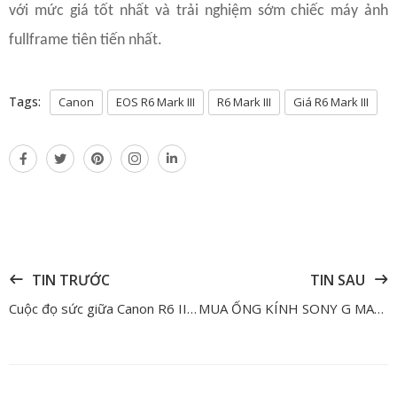
với mức giá tốt nhất và trải nghiệm sớm chiếc máy ảnh
fullframe tiên tiến nhất.
Tags:
Canon
EOS R6 Mark III
R6 Mark III
Giá R6 Mark III
TIN TRƯỚC
TIN SAU
Cuộc đọ sức giữa Canon R6 III và Nikon Z6 III - Máy ảnh nào nên đầu tư?
MUA ỐNG KÍNH SONY G MASTER - NHẬN NGAY BALO PGYTECH TRỊ GIÁ 2.600.000