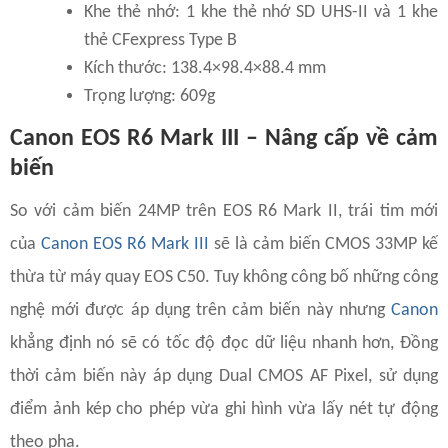
Khe thẻ nhớ: 1 khe thẻ nhớ SD UHS-II và 1 khe
thẻ CFexpress Type B
Kích thước: 138.4×98.4×88.4 mm
Trọng lượng: 609g
Canon EOS R6 Mark III – Nâng cấp về cảm
biến
So với cảm biến 24MP trên EOS R6 Mark II, trái tim mới
của
Canon EOS R6 Mark III
sẽ là cảm biến CMOS 33MP kế
thừa từ máy quay EOS C50. Tuy không công bố những công
nghệ mới được áp dụng trên cảm biến này nhưng
Canon
khẳng định nó sẽ có tốc độ đọc dữ liệu nhanh hơn, Đồng
thời cảm biến này áp dụng Dual CMOS AF Pixel, sử dụng
điểm ảnh kép cho phép vừa ghi hình vừa lấy nét tự động
theo pha.