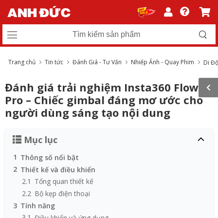
Trang chủ
Tin tức
Đánh Giá - Tư Vấn
Nhiếp Ảnh - Quay Phim
Di Đ
Đánh giá trải nghiệm Insta360 Flow
Pro – Chiếc gimbal đáng mơ ước cho
người dùng sáng tạo nội dung
Mục lục
1
Thông số nổi bật
2
Thiết kế và điều khiển
2.1
Tổng quan thiết kế
2.2
Bộ kẹp điện thoại
3
Tính năng
3.1
Điều khiển và ứng dụng