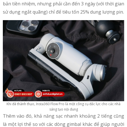
bản tiền nhiệm, nhưng phải cần đến 3 ngày (với thời gian
sử dụng ngắt quãng) chỉ để tiêu tốn 25% dung lượng pin.
Khi đã thành thạo, Insta360 Flow Pro là một công cụ đắc lực cho các nhà
sáng tạo nội dung
Thêm vào đó, khả năng sạc nhanh khoảng 2 tiếng cũng
là một lợi thế so với các dòng gimbal khác để giúp người