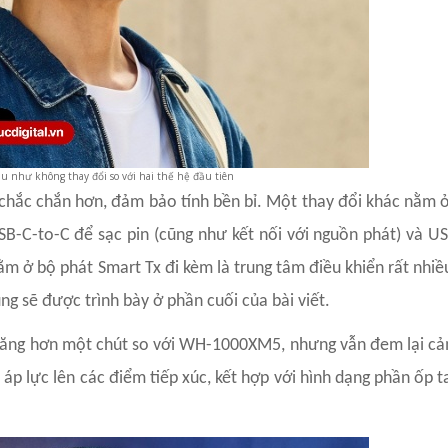
u như không thay đổi so với hai thế hệ đầu tiên
ắc chắn hơn, đảm bảo tính bền bỉ. Một thay đổi khác nằm ở 
SB-C-to-C để sạc pin (cũng như kết nối với nguồn phát) và U
ằm ở bộ phát Smart Tx đi kèm là trung tâm điều khiển rất nhiề
g sẽ được trình bày ở phần cuối của bài viết.
năng hơn một chút so với WH-1000XM5, nhưng vẫn đem lại cả
áp lực lên các điểm tiếp xúc, kết hợp với hình dạng phần ốp t