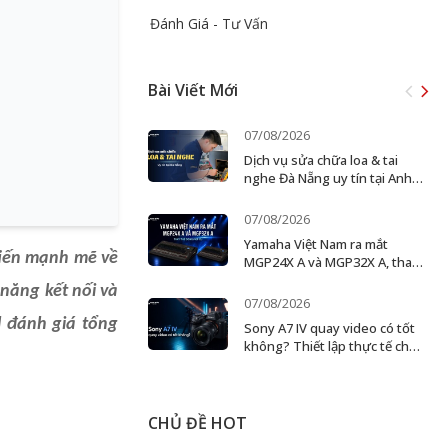
Đánh Giá - Tư Vấn
Bài Viết Mới
07/08/2026
Dịch vụ sửa chữa loa & tai
nghe Đà Nẵng uy tín tại Anh
Đức Digital
07/08/2026
Yamaha Việt Nam ra mắt
iến mạnh mẽ về
MGP24X A và MGP32X A, thay
thế dòng MGP cũ
năng kết nối và
07/08/2026
l đánh giá tổng
Sony A7 IV quay video có tốt
không? Thiết lập thực tế cho
creator và ekip nhỏ
CHỦ ĐỀ HOT