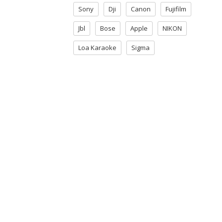
Sony
Dji
Canon
Fujifilm
Jbl
Bose
Apple
NIKON
Loa Karaoke
Sigma