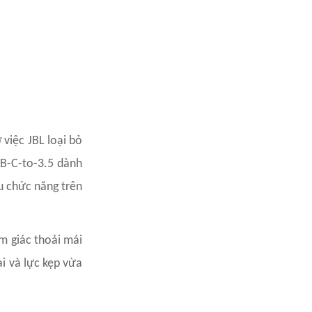
việc JBL loại bỏ
SB-C-to-3.5 dành
u chức năng trên
m giác thoải mái
ai và lực kẹp vừa