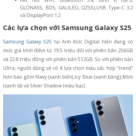
Kết nối: WIFI, Bluetooth 5.4, định vị (GPS,
GLONASS, BDS, GALILEO, QZSS),USB Type-C 3.2
và DisplayPort 1.2
Các lựa chọn với Samsung Galaxy S25
Samsung Galaxy S25
tại Anh Đức Digital hiện đang có
mức giá khởi điểm từ 19.5 triệu đối với phiên bản 256GB
và 22.8 triệu đồng với phiên bản 512GB. So với phiên bản
Ultra, người dùng sẽ có 4 lựa chọn màu sắc hợp "trend"
hơn bao gồm Navy (xanh biến),Icy Blue (xanh băng),Mint
(xanh lá) và Silver Shadow (màu bạc).