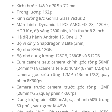
Kích thước: 146.9 x 70.5 x 7.2 mm
Trọng lượng: 162g
Kính cường lực: Gorilla Glass Victus 2
Màn hình: Dynamic LTPO AMOLED 2X, 120Hz,
HDR10+, độ sáng 2600 nits, kích thước 6.2-inch
Hệ điều hành: Android 15, One UI 7
Bộ vi xử lý: Snapdragon 8 Elite (3nm)
Bộ nhớ RAM: 12GB
Bộ nhớ dung lượng: 128GB, 256GB và 512GB
Cụm camera sau: camera chính góc rộng 50MP
(24mm f/1.8),camera tele 3x 10MP (67mm f/2.4) và
camera góc siêu rộng 12MP (13mm f/2.2),quay
phim 8K30fps
Camera trước: camera trước góc rộng 12MP
(26mm f/2.2),quay phim 4K60fps
Dung lượng pin: 4000 mAh, sạc nhanh 50% trong
30 phút, sạc ngược là 4.5W