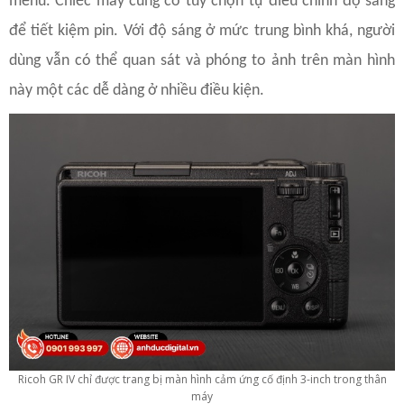
menu. Chiếc máy cũng có tùy chọn tự điều chỉnh độ sáng
để tiết kiệm pin. Với độ sáng ở mức trung bình khá, người
dùng vẫn có thể quan sát và phóng to ảnh trên màn hình
này một các dễ dàng ở nhiều điều kiện.
Ricoh GR IV chỉ được trang bị màn hình cảm ứng cố định 3-inch trong thân
máy