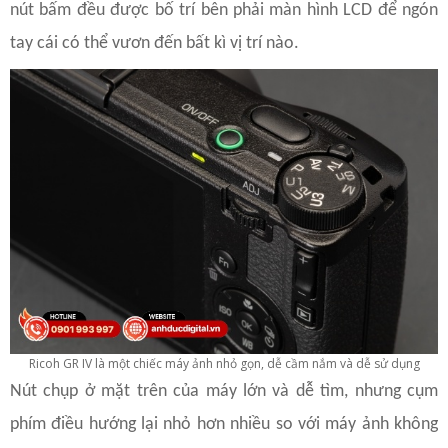
nút bấm đều được bố trí bên phải màn hình LCD để ngón
tay cái có thể vươn đến bất kì vị trí nào.
Ricoh GR IV là một chiếc máy ảnh nhỏ gọn, dễ cầm nắm và dễ sử dụng
Nút chụp ở mặt trên của máy lớn và dễ tìm, nhưng cụm
phím điều hướng lại nhỏ hơn nhiều so với máy ảnh không