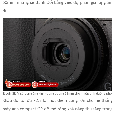
50mm, nhưng sẽ đánh đổi bằng việc độ phân giải bị giảm
đi.
Ricoh GR IV sử dụng ống kính tương đương 28mm cho nhiếp ảnh đường phó
Khẩu độ tối đa F2.8 là một điểm công lớn cho hệ thống
máy ảnh compact GR để mở rộng khả năng thu sáng trong