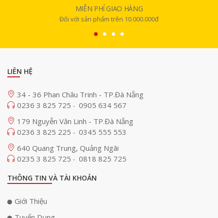
MIỄN PHÍ GIAO HÀNG
Đối với sản phẩm trên 10.000.000đ
LIÊN HỆ
34 - 36 Phan Châu Trinh - TP.Đà Nẵng
0236 3 825 725
0905 634 567
-
179 Nguyễn Văn Linh - TP.Đà Nẵng
0236 3 825 225
0345 555 553
-
640 Quang Trung, Quảng Ngãi
0235 3 825 725
0818 825 725
-
THÔNG TIN VÀ TÀI KHOẢN
Giới Thiệu
Tuyển Dụng