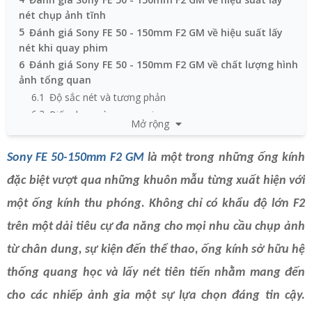
nét chụp ảnh tĩnh
5
Đánh giá Sony FE 50 - 150mm F2 GM về hiệu suất lấy
nét khi quay phim
6
Đánh giá Sony FE 50 - 150mm F2 GM về chất lượng hình
ảnh tổng quan
6.1
Độ sắc nét và tương phản
6.2
Biến dạng và quang sai
Mở rộng
6.3
Hiệu ứng xóa phông và bokeh
6.4
Khả năng xử lý lóa sáng và bóng mờ
Sony FE 50-150mm F2 GM
là một trong những ống kính
7
Tổng kết chung về Sony FE 50 - 150mm F2 GM
đặc biệt vượt qua những khuôn mẫu từng xuất hiện với
một ống kính thu phóng. Không chỉ có khẩu độ lớn F2
trên một dải tiêu cự đa năng cho mọi nhu cầu chụp ảnh
từ chân dung, sự kiện đến thể thao, ống kính sở hữu hệ
thống quang học và lấy nét tiên tiến nhằm mang đến
cho các nhiếp ảnh gia một sự lựa chọn đáng tin cậy.