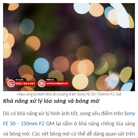
Hiệu ứng bokeh khá ấn tượng trên Sony FE 50-150mm F2 GM
Khả năng xử lý lóa sáng và bóng mờ
Dù có khả năng xử lý hình ảnh tốt, song yếu điểm trên
Sony
FE 50 - 150mm F2 GM
lại nằm ở khả năng chống lóa sáng
và bóng mờ. Các vệt bóng mờ có thể dễ dàng quan sát trên