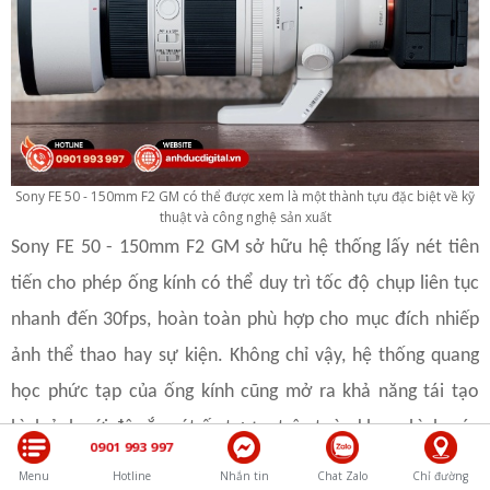
Sony FE 50 - 150mm F2 GM có thể được xem là một thành tựu đặc biệt về kỹ
thuật và công nghệ sản xuất
Sony FE 50 - 150mm F2 GM sở hữu hệ thống lấy nét tiên
tiến cho phép ống kính có thể duy trì tốc độ chụp liên tục
nhanh đến 30fps, hoàn toàn phù hợp cho mục đích nhiếp
ảnh thể thao hay sự kiện. Không chỉ vậy, hệ thống quang
học phức tạp của ống kính cũng mở ra khả năng tái tạo
hình ảnh với độ sắc nét ấn tượng trên toàn khung hình, các
0901 993 997
quang sai đều được xử lý tốt và khả năng xóa phông mềm
Menu
Hotline
Nhắn tin
Chat Zalo
Chỉ đường