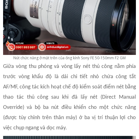
Nút chức năng ở mặt trên của ống kính Sony FE 50-150mm F2 GM
Giữa vòng thu phóng và vòng lấy nét thủ công nằm phía
trước vòng khẩu độ là dải chi tiết nhỏ chứa công tắt
AF/MF, công tác kích hoạt chế độ kiểm soát điểm nét bằng
thao tác thủ công sau khi đã lấy nét (Direct Manual
Override) và bộ ba nút điều khiển cho một chức năng
(được tùy chỉnh trên thân máy) ở ba vị trí thuận lợi cho
việc chụp ngang và dọc máy.