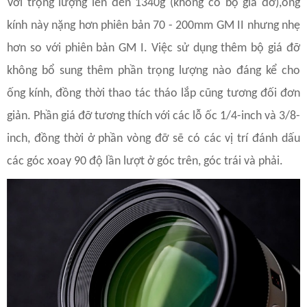
Với trọng lượng lên đến 1340g (không có bộ giá đỡ),ống
kính này nặng hơn phiên bản 70 - 200mm GM II nhưng nhẹ
hơn so với phiên bản GM I. Việc sử dụng thêm bộ giá đỡ
không bổ sung thêm phần trọng lượng nào đáng kể cho
ống kính, đồng thời thao tác tháo lắp cũng tương đối đơn
giản. Phần giá đỡ tương thích với các lỗ ốc 1/4-inch và 3/8-
inch, đồng thời ở phần vòng đỡ sẽ có các vị trí đánh dấu
các góc xoay 90 độ lần lượt ở góc trên, góc trái và phải.