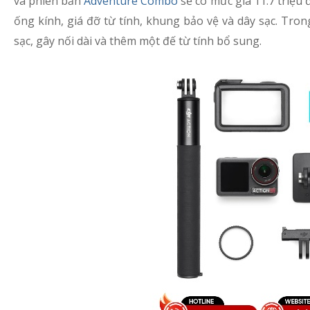
và phiên bản
Adventure Combo
sẽ có mức giá 11.7 triệu
ống kính, giá đỡ từ tính, khung bảo vệ và dây sạc. Tr
sạc, gây nối dài và thêm một đế từ tính bổ sung.