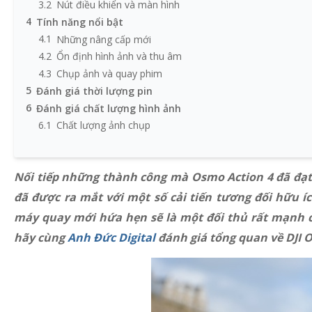
3.2
Nút điều khiển và màn hình
4
Tính năng nổi bật
4.1
Những nâng cấp mới
4.2
Ổn định hình ảnh và thu âm
4.3
Chụp ảnh và quay phim
5
Đánh giá thời lượng pin
6
Đánh giá chất lượng hình ảnh
6.1
Chất lượng ảnh chụp
7
Chất lượng các đoạn phim
8
Tổng kết về DJI Osmo Action 5 Pro
Nối tiếp những thành công mà Osmo Action 4 đã đạt
đã được ra mắt với một số cải tiến tương đối hữu 
máy quay mới hứa hẹn sẽ là một đối thủ rất mạnh c
hãy cùng
Anh Đức Digital
đánh giá tổng quan về DJI O