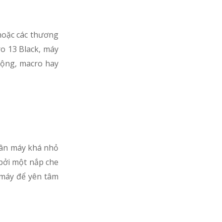
hoặc các thương
o 13 Black, máy
 rộng, macro hay
hân máy khá nhỏ
 bởi một nắp che
 máy để yên tâm