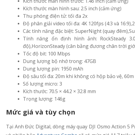
Kích thước màn hình trước: 1.46 inch (cảm ứng)
Kích thước màn hình sau: 2.5 inch (cảm ứng)
Thu phóng điện tử: tối đa 2x
Độ phân giải video tối đa: 4K 120fps (4:3 và 16:9),
Các tính năng đặc biệt: SuperNight (quay đêm),Su
Tính năng ổn định hình ảnh: RockSteady 3.0
độ),HorizonSteady (cân bằng đương chân trời giớ
Tốc độ bit: 100 Mbps
Dung lượng bộ nhớ trong: 47GB
Dung lượng pin: 1950 mAh
Độ sâu tối đa: 20m khi không có hộp bảo vệ, 60m
Số lượng micro: 3
Kích thước: 70.5 × 44.2 × 32.8 mm
Trọng lượng: 146g
Mức giá và tùy chọn
Tại Anh Đức Digital, dòng máy quay DJI Osmo Action 5 P