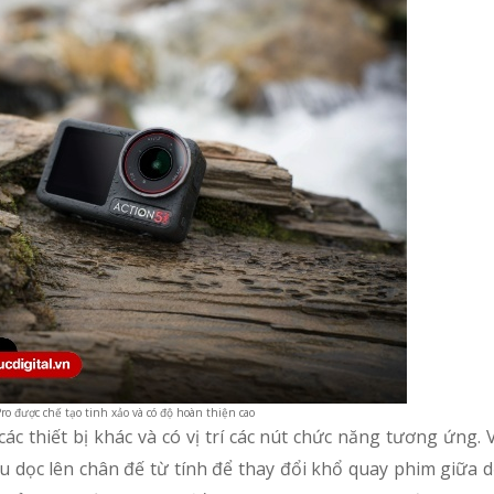
ro được chế tạo tinh xảo và có độ hoàn thiện cao
các thiết bị khác và có vị trí các nút chức năng tương ứng.
u dọc lên chân đế từ tính để thay đổi khổ quay phim giữa 