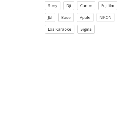
Sony
Dji
Canon
Fujifilm
Jbl
Bose
Apple
NIKON
Loa Karaoke
Sigma