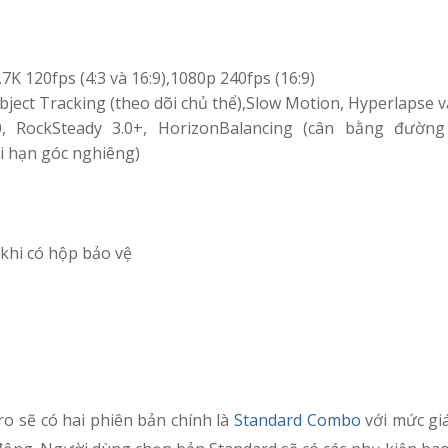
2.7K 120fps (4:3 và 16:9),1080p 240fps (16:9)
bject Tracking (theo dõi chủ thể),Slow Motion, Hyperlapse 
, RockSteady 3.0+, HorizonBalancing (cân bằng đường
i hạn góc nghiêng)
 khi có hộp bảo vệ
ro sẽ có hai phiên bản chính là
Standard Combo
với mức giá