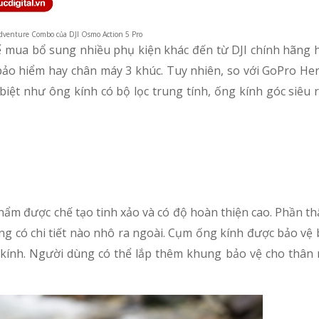
venture Combo của DJI Osmo Action 5 Pro
ể mua bổ sung nhiều phụ kiện khác đến từ DJI chính hãng 
ảo hiểm hay chân máy 3 khúc. Tuy nhiên, so với GoPro Her
 biệt như ông kính có bộ lọc trung tính, ống kính góc siêu
ẩm được chế tạo tinh xảo và có độ hoàn thiện cao. Phần t
ông có chi tiết nào nhô ra ngoài. Cụm ống kính được bảo vệ
g kính. Người dùng có thể lắp thêm khung bảo vệ cho thân