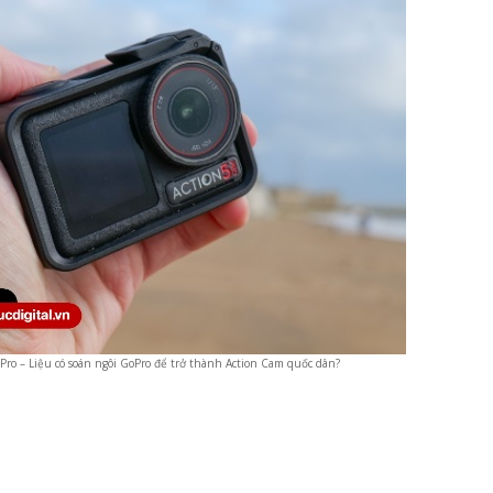
 Pro – Liệu có soán ngôi GoPro để trở thành Action Cam quốc dân?