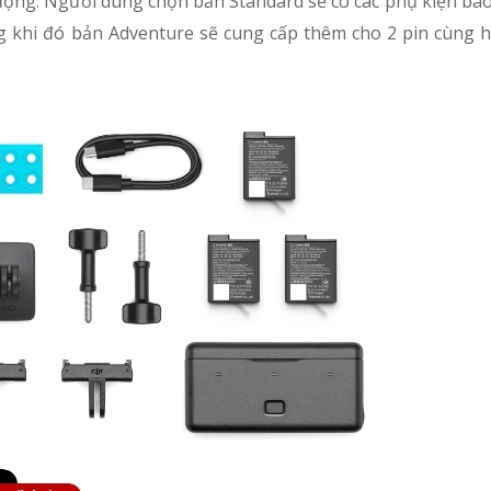
 động. Người dùng chọn bản Standard sẽ có các phụ kiện ba
ong khi đó bản Adventure sẽ cung cấp thêm cho 2 pin cùng 