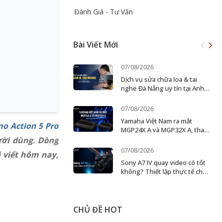
Đánh Giá - Tư Vấn
Bài Viết Mới
07/08/2026
Dịch vụ sửa chữa loa & tai
nghe Đà Nẵng uy tín tại Anh
Đức Digital
07/08/2026
Yamaha Việt Nam ra mắt
mo Action 5 Pro
MGP24X A và MGP32X A, thay
thế dòng MGP cũ
ười dùng. Dòng
07/08/2026
 viết hôm nay,
Sony A7 IV quay video có tốt
không? Thiết lập thực tế cho
creator và ekip nhỏ
CHỦ ĐỀ HOT