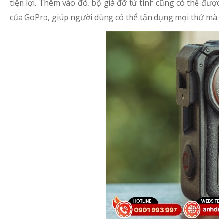
tiện lợi. Thêm vào đó, bộ giá đỡ từ tính cũng có thể đư
của GoPro, giúp người dùng có thể tận dụng mọi thứ mà 