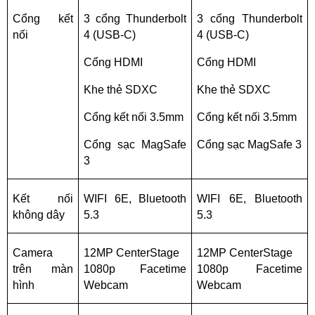
Cổng kết 
3 cổng Thunderbolt 
3 cổng Thunderbolt 
nối
4 (USB-C)
4 (USB-C)
Cổng HDMI
Cổng HDMI
Khe thẻ SDXC
Khe thẻ SDXC
Cổng kết nối 3.5mm
Cổng kết nối 3.5mm
Cổng sạc MagSafe 
Cổng sạc MagSafe 3
3
Kết nối 
WIFI 6E, Bluetooth 
WIFI 6E, Bluetooth 
không dây
5.3
5.3
Camera 
12MP CenterStage
12MP CenterStage
trên màn 
1080p Facetime 
1080p Facetime 
hình
Webcam
Webcam