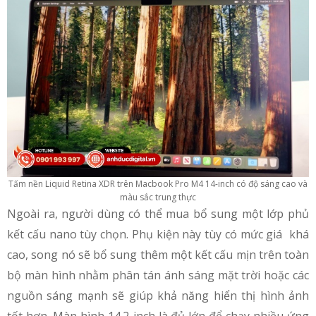
Tấm nền Liquid Retina XDR trên Macbook Pro M4 14-inch có độ sáng cao và
màu sắc trung thực
Ngoài ra, người dùng có thể mua bổ sung một lớp phủ
kết cấu nano tùy chọn. Phụ kiện này tùy có mức giá khá
cao, song nó sẽ bổ sung thêm một kết cấu mịn trên toàn
bộ màn hình nhằm phân tán ánh sáng mặt trời hoặc các
nguồn sáng mạnh sẽ giúp khả năng hiển thị hình ảnh
tốt hơn. Màn hình 14.2-inch là đủ lớn để chạy nhiều ứng