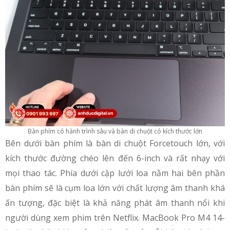
Bàn phím có hành trình sâu và bàn di chuột có kích thước lớn
Bên dưới bàn phím là bàn di chuột Forcetouch lớn, với
kích thước đường chéo lên đến 6-inch và rất nhạy với
mọi thao tác. Phía dưới cặp lưới loa nằm hai bên phần
bàn phím sẽ là cụm loa lớn với chất lượng âm thanh khá
ấn tượng, đặc biệt là khả năng phát âm thanh nổi khi
người dùng xem phim trên Netflix. MacBook Pro M4 14-