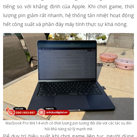
tiếng so với khẳng định của Apple. Khi chơi game, thời
lượng pin giảm rất nhanh, hệ thống tản nhiệt hoạt động
hết công suất và phần đáy máy tính thực sự khá nóng.
Macbook Pro M4 14-inch có thời lượng pin tương đối dài với các tác vụ đòi
hỏi khả năng xử lý mạnh mẽ
Để duy trì hiệu suất khi chơi game liên tục, người dùng