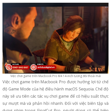
Việc chơi game trên Macbook Pro M4 14-inch tương đối thoải mái
Việc chơi game trên Macbook Pro được hưởng lợi từ chế
độ Game Mode của hệ điều hành macOS Sequoia. Chế độ
này sẽ ưu tiên các tác vụ chơi game để có hiệu suất thực
sự mượt mà và phản hồi nhanh. Đối với việc biên tập và
dựng phim trong FinalCut Pro, người dùng có thể biên