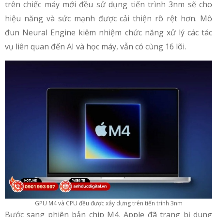
trên chiếc máy mới đều sử dụng tiến trình 3nm sẽ cho
hiệu năng và sức mạnh được cải thiện rõ rệt hơn. Mô
đun Neural Engine kiêm nhiệm chức năng xử lý các tác
vụ liên quan đến AI và học máy, vẫn có cùng 16 lõi.
GPU M4 và CPU đều được xây dựng trên tiến trình 3nm
Bước sang phiên bản chip M4, Apple đã trang bị dung