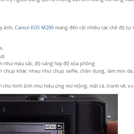
y ảnh,
Canon EOS M200
mang đến rất nhiều các chế độ tự 
nh
hụp
bản như màu sắc, độ sáng hay độ xóa phông
 chụp khác nhau như chụp selfie, chân dung, làm mịn da,
ơn cho hình ảnh như hiệu ứng mơ mộng, mắt cá, tranh vẽ, v.v