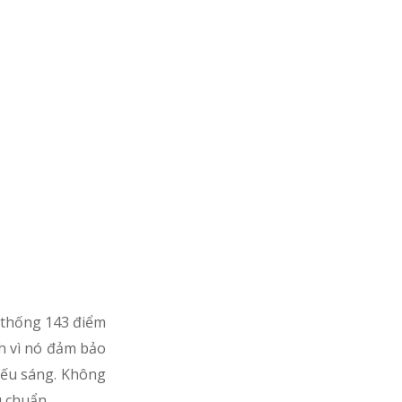
ệ thống 143 điểm
ch vì nó đảm bảo
iếu sáng. Không
u chuẩn.