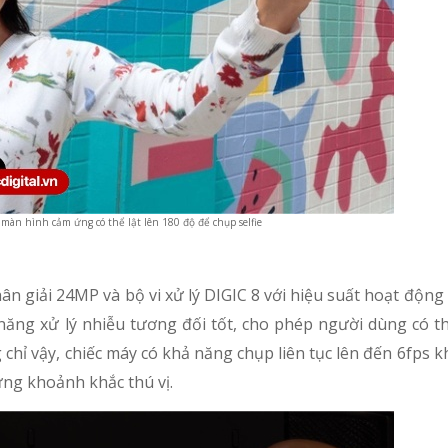
n hình cảm ứng có thể lật lên 180 độ để chụp selfie
ân giải 24MP và bộ vi xử lý DIGIC 8 với hiệu suất hoạt động
 năng xử lý nhiễu tương đối tốt, cho phép người dùng có t
 chỉ vậy, chiếc máy có khả năng chụp liên tục lên đến 6fps kh
hững khoảnh khắc thú vị.