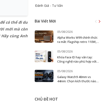
Đánh Giá - Tư Vấn
Bài Viết Mới
ể có thể đi du
ười mới mà còn
05/08/2026
? Hãy cùng Anh
Alpha Works W99 chính thức
ra mắt: Flagship retro 110W,
karaoke 2 micro
05/08/2026
Khóa Face ID hay vân tay:
Công nghệ nào phù hợp với
gia đình?
05/08/2026
Galaxy Watch9 40mm vs
44mm: Chọn kích thước nào
theo cổ tay và nhu cầu?
CHỦ ĐỀ HOT