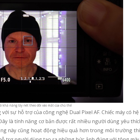
khả năng lấy nét theo dõi vào mắt của chủ thể
 với sự hỗ trợ của công nghệ Dual Pixel AF. Chiếc máy có h
Đây là tính năng cơ bản được rất nhiều người dùng yêu thí
thống này cũng hoạt động hiệu quả hơn trong môi trường th
ể hỗ trợ người dùng tạo ra những bức ảnh đúng với tông mà