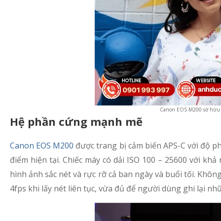
Canon EOS M200 sở hữu mà
Hệ phần cứng mạnh mẽ
Canon EOS M200
được trang bị cảm biến APS-C với độ ph
điểm hiện tại. Chiếc máy có dải ISO 100 – 25600 với khả
hình ảnh sắc nét và rực rỡ cả ban ngày và buổi tối. Không
4fps khi lấy nét liên tục, vừa đủ để người dùng ghi lại n