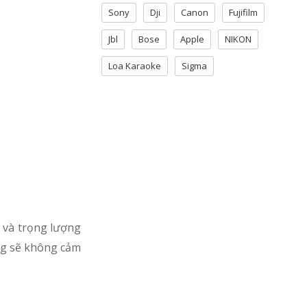
Sony
Dji
Canon
Fujifilm
Jbl
Bose
Apple
NIKON
Loa Karaoke
Sigma
 và trọng lượng
ũng sẽ không cảm