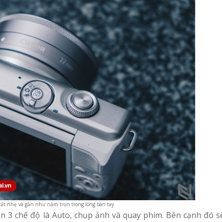
t nhẹ và gần như nằm trọn trong lòng bàn tay
n 3 chế độ là Auto, chụp ảnh và quay phim. Bên cạnh đó sẽ