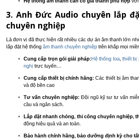
Hệ thống âm thanh cần có giá thành phù hợp
 vớ
3. Anh Đức Audio chuyên lắp đ
chuyên nghiệp
Là đơn vị đã thực hiện rất nhiều các dự án âm thanh lớn nh
lắp đặt hệ thống 
âm thanh chuyên nghiệp
 trên khắp mọi miề
Cung cấp trọn gói giải pháp:
Hệ thống loa
, 
thiết bị
nghị 
trực tuyến…
Cung cấp thiết bị chính hãng:
 Các thiết bị âm th
và độ bền cao
Tư vấn chuyên nghiệp: 
Đội ngũ kỹ sư tư vấn miễ
cầu và ngân sách.
Lắp đặt nhanh chóng, thi công chuyên nghiệp, 
động hiệu quả và an toàn.
Bảo hành chính hãng, bảo dưỡng định kỳ cho tất