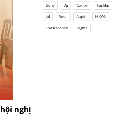
Sony
Dji
Canon
Fujifilm
Jbl
Bose
Apple
NIKON
Loa Karaoke
Sigma
 hội nghị