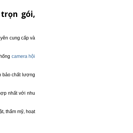
trọn gói,
uyên cung cấp và 
thống 
camera hội 
m bảo chất lượng 
ợp nhất với nhu 
t, thẩm mỹ, hoạt 