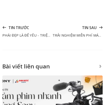
TIN TRƯỚC
TIN SAU
PHÁI ĐẸP LÀ ĐỂ YÊU - TRIỆU DEAL CƯNG CHIỀU
TRẢI NGHIỆM MIỄN PHÍ MÁY QUAY SONY FX30 + LENS
Bài viết liên quan