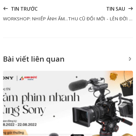
TIN TRƯỚC
TIN SAU
WORKSHOP: NHIẾP ẢNH ẨM THỰC - ANH ĐỨC DIGITAL TẠO SÂN CHƠI MỚI CHO NHIẾP ẢNH ĐÀ NẴNG
THU CŨ ĐỔI MỚI - LÊN ĐỜI LOA KARAOKE, AMPLY, MICRO
Bài viết liên quan