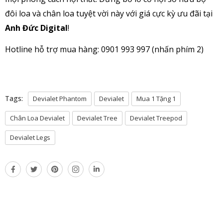
đôi loa và chân loa tuyệt vời này với giá cực kỳ ưu đãi tại
Anh Đức Digital
!
Hotline hỗ trợ mua hàng: 0901 993 997 (nhấn phím 2)
Tags:
Devialet Phantom
Devialet
Mua 1 Tặng 1
Chân Loa Devialet
Devialet Tree
Devialet Treepod
Devialet Legs