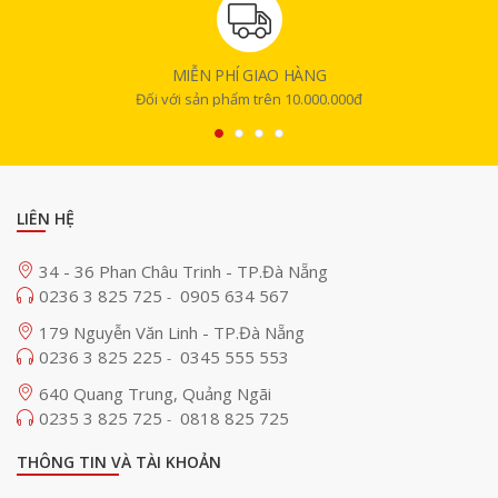
nghiệm cực mượt mà, ấn tượng và đắm chìm nhờ hiệu ứng âm thanh,
hình ảnh chân thực.
MIỄN PHÍ GIAO HÀNG
Đối với sản phẩm trên 10.000.000đ
LIÊN HỆ
34 - 36 Phan Châu Trinh - TP.Đà Nẵng
0236 3 825 725
0905 634 567
-
179 Nguyễn Văn Linh - TP.Đà Nẵng
0236 3 825 225
0345 555 553
-
640 Quang Trung, Quảng Ngãi
Tương thích ứng dụng Google Play, hỗ trợ điều khiển
0235 3 825 725
0818 825 725
-
bằng giọng nói
THÔNG TIN VÀ TÀI KHOẢN
JMGO N1S Nano mini mang đến kho ứng dụng phong phú với hơn