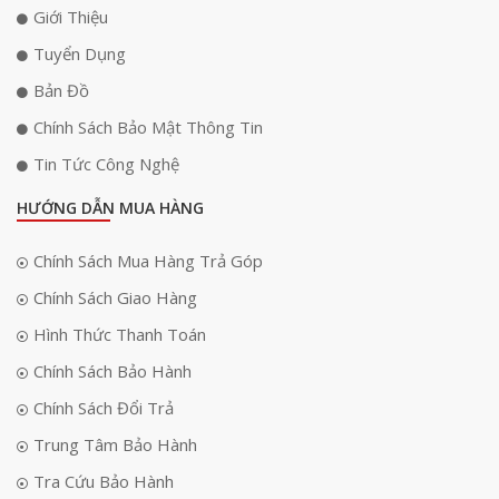
10.000 ứng dụng trên Google Play. Người dùng có thể dễ dàng truy cập
Giới Thiệu
các dịch vụ phát trực tuyến như YouTube, Netflix, Amazon Prime hoặc
Tuyển Dụng
các ứng dụng văn phòng phục vụ cho nhu cầu công việc. Việc tích hợp
nền tảng này giúp máy chiếu trở thành một thiết bị giải trí độc lập, không
Bản Đồ
cần kết nối với các thiết bị ngoại vi khác mà vẫn có thể hoạt động một
cách linh hoạt và đầy đủ tính năng.
Chính Sách Bảo Mật Thông Tin
Tin Tức Công Nghệ
HƯỚNG DẪN MUA HÀNG
Chính Sách Mua Hàng Trả Góp
Chính Sách Giao Hàng
Hình Thức Thanh Toán
Chính Sách Bảo Hành
Chính Sách Đổi Trả
Trung Tâm Bảo Hành
Tra Cứu Bảo Hành
Ngoài ra, máy chiếu này còn hỗ trợ Google Assistant, cho phép người