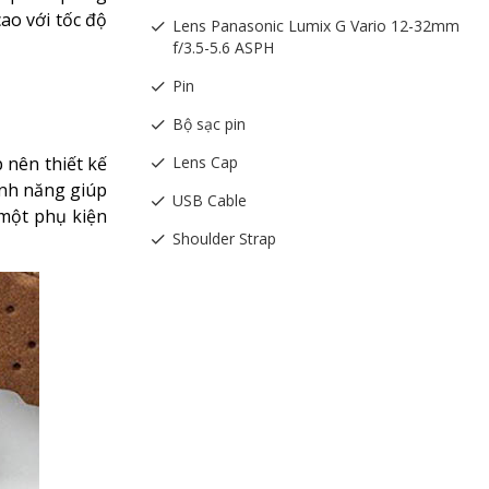
ao với tốc độ
Lens Panasonic Lumix G Vario 12-32mm
f/3.5-5.6 ASPH
Pin
Bộ sạc pin
p nên thiết kế
Lens Cap
ính năng giúp
USB Cable
ột phụ kiện
Shoulder Strap