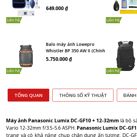
649.000 ₫
Liên hệ
Liên hệ
Balo máy ảnh Lowepro
Whistler BP 350 AW II (Chính
Hãng)
5.750.000 ₫
Liên hệ
Liên hệ
TỔNG QUAN
THÔNG SỐ KỸ THUẬT
ĐÁNH
Máy ảnh Panasonic Lumix DC-GF10 + 12-32mm
là bộ s
Vario 12-32mm f/3.5-5.6 ASPH.
Panasonic Lumix DC-GF
trang và có khả năng chụp chân dung ấn tượng. DC-G