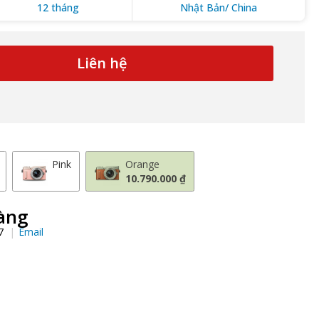
12 tháng
Nhật Bản/ China
Liên hệ
Pink
Orange
10.790.000 ₫
àng
97
Email