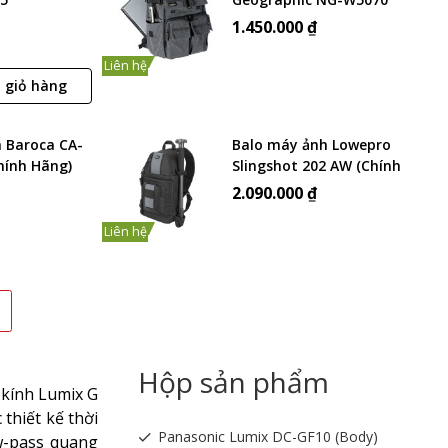
(Chính hãng)
1.450.000 ₫
Liên hệ
 giỏ hàng
 Baroca CA-
Balo máy ảnh Lowepro
Chính Hãng)
Slingshot 202 AW (Chính
Hãng)
2.090.000 ₫
Liên hệ
Hộp sản phẩm
kính Lumix G
thiết kế thời
Panasonic Lumix DC-GF10 (Body)
w-pass quang