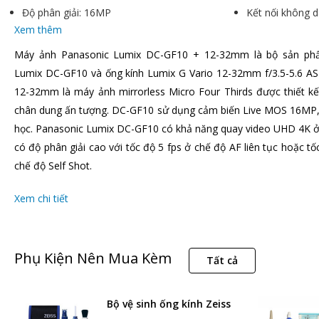
Độ phân giải: 16MP
Kết nối không d
Xem thêm
Máy ảnh Panasonic Lumix DC-GF10 + 12-32mm là bộ sản ph
Lumix DC-GF10 và ống kính Lumix G Vario 12-32mm f/3.5-5.6 A
12-32mm là máy ảnh mirrorless Micro Four Thirds được thiết kế
chân dung ấn tượng. DC-GF10 sử dụng cảm biến Live MOS 16MP, 
học. Panasonic Lumix DC-GF10 có khả năng quay video UHD 4K ở 
có độ phân giải cao với tốc độ 5 fps ở chế độ AF liên tục hoặc tố
chế độ Self Shot.
Xem chi tiết
Phụ Kiện Nên Mua Kèm
Tất cả
Bộ vệ sinh ống kính Zeiss