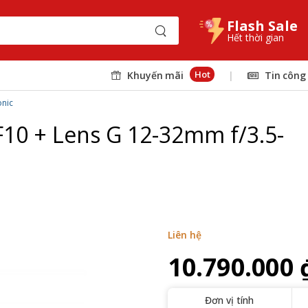
Flash Sale
Hết thời gian
Hot
Khuyến mãi
|
Tin công
nic
10 + Lens G 12-32mm f/3.5-
Liên hệ
10.790.000 
Đơn vị tính