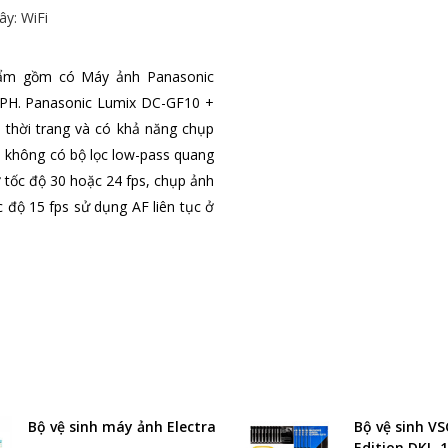
ây: WiFi
ẩm gồm có Máy ảnh Panasonic
SPH. Panasonic Lumix DC-GF10 +
 thời trang và có khả năng chụp
không có bộ lọc low-pass quang
tốc độ 30 hoặc 24 fps, chụp ảnh
c độ 15 fps sử dụng AF liên tục ở
Bộ vệ sinh máy ảnh Electra
Bộ vệ sinh V
Edition DKL-