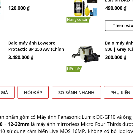
120.000 ₫
490.000 ₫
Hàng có sẵn
Thêm vào
Balo máy ảnh Lowepro
Balo máy ảnh
Protactic BP 250 AW (Chính
806 | Grey (
Hãng)
3.480.000 ₫
300.000 ₫
Liên hệ
 GIÁ
HỎI ĐÁP
SO SÁNH NHANH
PHỤ KIỆN
ản phẩm gồm có Máy ảnh Panasonic Lumix DC-GF10 và ống 
10 + 12-32mm
là máy ảnh mirrorless Micro Four Thirds được 
F10 sử dụng cảm biến Live MOS 16MP, không có bộ lọc lo