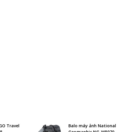
SGO Travel
Balo máy ảnh National
15
Geographic NG-W5070