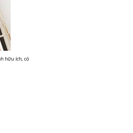
h hữu ích, có