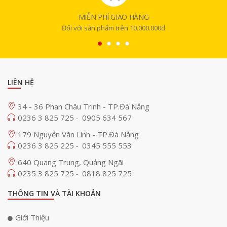
Apple Studio Display
sở hữu kích thước màn hình 27 inch, độ phân
MIỄN PHÍ GIAO HÀNG
giải 5K, có thể đạt độ sáng đến 600 nits và hỗ trợ dải màu P3. Với độ
phân giải lên đến 5K, hình ảnh hiển thị trên màn hình sẽ trở nên vô
Đối với sản phẩm trên 10.000.000đ
cùng sắc nét và chi tiết, cho trải nghiệm sáng tạo và giải trí của người
dùng tuyệt vời hơn bao giờ hết.
Apple cũng ưu ái trang bị cho sản phẩm tính năng True Tone thường
được sử dụng trên màn hình
MacBook
để thiết bị có thể tự điều chỉnh
LIÊN HỆ
ánh sáng và cường độ màu của màn hình dựa trên môi trường sử
dụng, góp phần bảo vệ mắt người dùng một cách tốt nhất.
34 - 36 Phan Châu Trinh - TP.Đà Nẵng
0236 3 825 725
0905 634 567
-
179 Nguyễn Văn Linh - TP.Đà Nẵng
0236 3 825 225
0345 555 553
-
640 Quang Trung, Quảng Ngãi
0235 3 825 725
0818 825 725
-
THÔNG TIN VÀ TÀI KHOẢN
Giới Thiệu