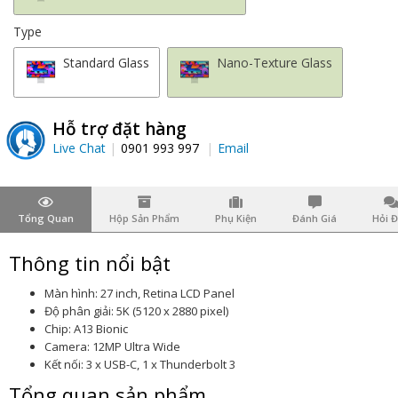
Type
Standard Glass
Nano-Texture Glass
Hỗ trợ đặt hàng
Live Chat
0901 993 997
Email
Tổng Quan
Hộp Sản Phẩm
Phụ Kiện
Đánh Giá
Hỏi 
Thông tin nổi bật
Màn hình: 27 inch, Retina LCD Panel
Độ phân giải: 5K (5120 x 2880 pixel)
Chip: A13 Bionic
Camera: 12MP Ultra Wide
Kết nối: 3 x USB-C, 1 x Thunderbolt 3
Tổng quan sản phẩm