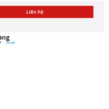
Liên hệ
àng
97
Email