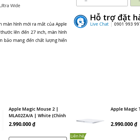
ltra Wide
Hỗ trợ đặt h
Live Chat
0901 993 9
ẩm màn hình mới ra mắt của Apple
h thước lên đến 27 inch, màn hình
đảm bảo mang đến chất lượng hiển
Apple Magic Mouse 2 |
Apple Magic 
MLA02ZA/A | White (Chính
hãng)
2.990.000 ₫
2.990.000 ₫
Liên hệ