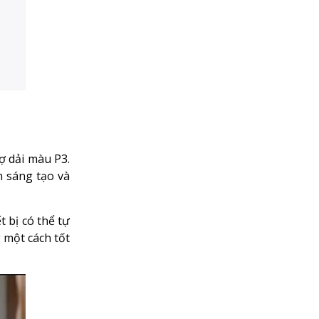
ợ dải màu P3.
m sáng tạo và
t bị có thể tự
 một cách tốt