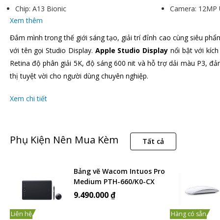
Chip: A13 Bionic
Camera: 12MP U
Xem thêm
Đắm mình trong thế giới sáng tạo, giải trí đỉnh cao cùng siêu ph
với tên gọi Studio Display.
Apple Studio Display
nổi bật với kíc
Retina độ phân giải 5K, độ sáng 600 nit và hỗ trợ dải màu P3, 
thị tuyệt vời cho người dùng chuyên nghiệp.
Xem chi tiết
Phụ Kiện Nên Mua Kèm
Tất cả
Bảng vẽ Wacom Intuos Pro
Medium PTH-660/K0-CX
(Chính Hãng)
9.490.000 ₫
Liên hệ
Hàng có sẵn