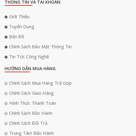
THÔNG TIN VÀ TÀI KHOẢN
Giới Thiệu
Tuyển Dụng
Bản Đồ
Chính Sách Bảo Mật Thông Tin
Đồng bộ hóa âm nhạc
Tin Tức Công Nghệ
Đèn Led Govee RGBIC LED Strip Lights With Protective Coating H619C
được trang bị tính năng đồng bộ hóa âm nhạc. Micro được tích hợp
HƯỚNG DẪN MUA HÀNG
trong hộp điều khiển có thể nghe âm nhạc để cho màu sắc nhảy múa
theo giai điệu hoàn hảo.
Chính Sách Mua Hàng Trả Góp
Chính Sách Giao Hàng
Hình Thức Thanh Toán
Chính Sách Bảo Hành
Chính Sách Đổi Trả
Trung Tâm Bảo Hành