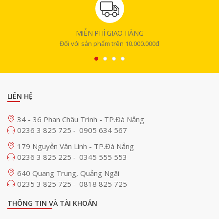
MIỄN PHÍ GIAO HÀNG
Đối với sản phẩm trên 10.000.000đ
Hệ thống đèn H6110 cũng là sự lựa chọn lý tưởng để trang trí cho buổi
tiệc, kỳ nghỉ hoặc làm quà tặng cho gia đình và bạn bè.
LIÊN HỆ
Chế độ đồng bộ với âm nhạc
34 - 36 Phan Châu Trinh - TP.Đà Nẵng
Govee Wi-Fi RGB LED Strip Lights H6110 sử dụng micro tích hợp độ nhạy
0236 3 825 725
0905 634 567
-
cao, cho phép màu sắc nhảy theo nhịp của bài hát, thậm chí là giọng
179 Nguyễn Văn Linh - TP.Đà Nẵng
hát của bạn. Nhờ đó, bạn sẽ có được trải nghiệm âm nhạc và màu sắc
hòa quyện sống động, đốt cháy mọi không gian phòng.
0236 3 825 225
0345 555 553
-
640 Quang Trung, Quảng Ngãi
0235 3 825 725
0818 825 725
-
THÔNG TIN VÀ TÀI KHOẢN