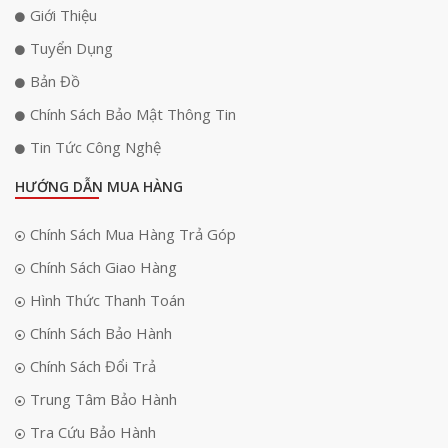
Giới Thiệu
Tuyển Dụng
Bản Đồ
Chính Sách Bảo Mật Thông Tin
Tin Tức Công Nghệ
HƯỚNG DẪN MUA HÀNG
Chính Sách Mua Hàng Trả Góp
Chính Sách Giao Hàng
Hình Thức Thanh Toán
Chính Sách Bảo Hành
Điều khiển thông minh
Chính Sách Đổi Trả
Govee Wi-Fi RGB LED Strip Lights H6110 cho phép điều khiển bằng
Trung Tâm Bảo Hành
giọng nói, hoạt động với Alexa và Google Assistant. Với các lệnh thoại
Tra Cứu Bảo Hành
đơn giản, bạn có thể điều khiển bật tắt đèn, độ sáng, màu sắc để có ánh