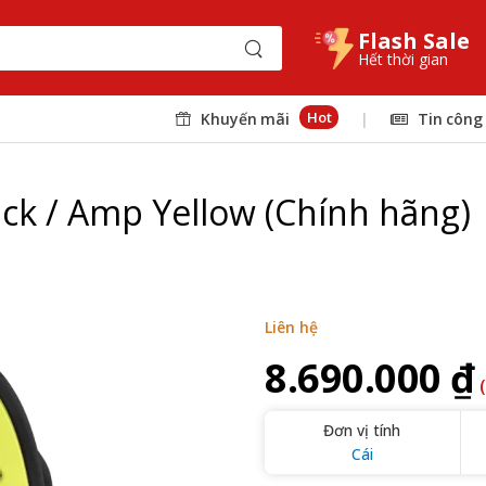
Flash Sale
Hết thời gian
Hot
Khuyến mãi
|
Tin công
ck / Amp Yellow (Chính hãng)
Liên hệ
8.690.000 ₫
Đơn vị tính
Cái