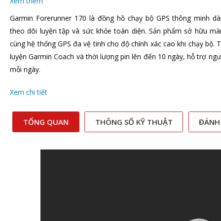
Xem thêm
Garmin Forerunner 170 là đồng hồ chạy bộ GPS thông minh dà
theo dõi luyện tập và sức khỏe toàn diện. Sản phẩm sở hữu mà
cùng hệ thống GPS đa vệ tinh cho độ chính xác cao khi chạy bộ. T
luyện Garmin Coach và thời lượng pin lên đến 10 ngày, hỗ trợ ngườ
mỗi ngày.
Xem chi tiết
TỔNG QUAN
THÔNG SỐ KỸ THUẬT
ĐÁNH