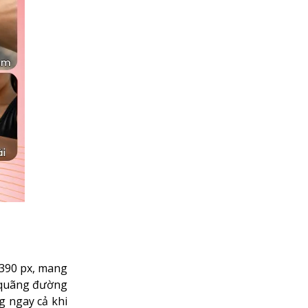
 390 px, mang
y quãng đường
g ngay cả khi