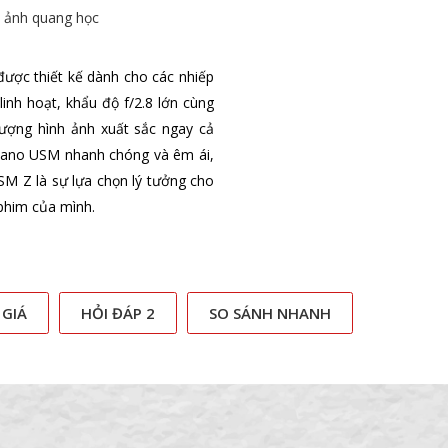
h ảnh quang học
 được thiết kế dành cho các nhiếp
inh hoạt, khẩu độ f/2.8 lớn cùng
lượng hình ảnh xuất sắc ngay cả
l Nano USM nhanh chóng và êm ái,
SM Z là sự lựa chọn lý tưởng cho
phim của mình.
 GIÁ
HỎI ĐÁP 2
SO SÁNH NHANH