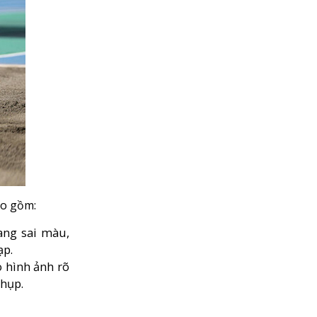
ao gồm:
ang sai màu,
ạp.
o hình ảnh rõ
chụp.