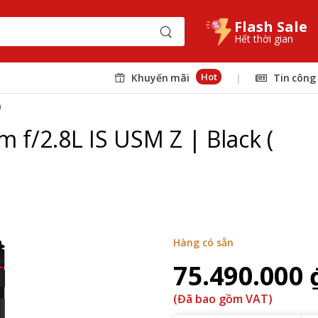
Flash Sale
Hết thời gian
Hot
Khuyến mãi
|
Tin công
n
f/2.8L IS USM Z | Black (
Hàng có sẵn
75.490.000 
(Đã bao gồm VAT)