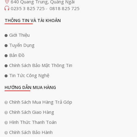
640 Quang Trung, Quảng Ngãi
Tương thích với các giá đỡ loa tùy chọn
0235 3 825 725
0818 825 725
-
Loa
JBL PartyBox 310
tương thích với nhiều chân loa tùy chọn khác
THÔNG TIN VÀ TÀI KHOẢN
nhau, vì vậy bạn có thể đặt nó cao hơn để tăng khả năng hiển thị và
chuyển tải âm thanh rõ ràng hơn.
Giới Thiệu
Công nghệ JBL Signature mạnh mẽ
Tuyển Dụng
Trang bị công nghệ âm thanh JBL Signature Sound cực mạnh “đặc sản”
Bản Đồ
nhà
JBL
. Đây chính xác là một cỗ máy tiệc tùng di động tối ưu. Chỉ cần có
Chính Sách Bảo Mật Thông Tin
PartyBox 310 thì đều có thể ngay lập tức biến hóa ra một sàn nhảy sôi
động đúng nghĩa. Dù là trên đường phố, trong nhà hay trên bãi biển
Tin Tức Công Nghệ
không ai là không nghe thấy bữa tiệc âm thanh của chiếc loa này.
HƯỚNG DẪN MUA HÀNG
Chính Sách Mua Hàng Trả Góp
Chính Sách Giao Hàng
Hình Thức Thanh Toán
Chính Sách Bảo Hành