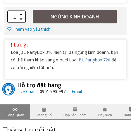
NGỪNG KINH DOANH
Thêm vào yêu thích
Lưu ý :
Loa JBL PartyBox 310 hiện tại đã ngừng kinh doanh, bạn
có thể tham khảo sang model Loa
JBL Partybox 720
để
có trải nghiệm tốt hơn.
Hỗ trợ đặt hàng
Live Chat
0901 993 997
Email
Tổng Quan
Thông Số
Hộp Sản Phẩm
Phụ Kiện
Đánh
Thông tin nổi bật