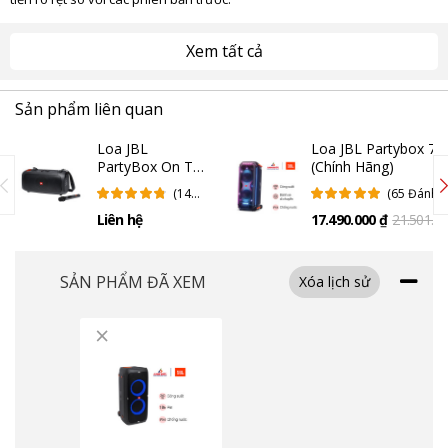
Xem tất cả
Sản phẩm liên quan
Loa JBL
Loa JBL Partybox 71
PartyBox On The
(Chính Hãng)
Go (Chính Hãng)
(14
(65 Đánh
Đánh
Giá)
Liên hệ
17.490.000 ₫
21.501.0
Giá)
₫
SẢN PHẨM ĐÃ XEM
Xóa lịch sử
Hát Solo hoặc Duet với Chế độ Karaoke
×
Loa
JBL PartyBox 310
cung cấp đầu vào mic kép biến bữa tiệc của bạn
thành một bữa tiệc karaoke, trong khi tính năng điều chỉnh tích hợp có
thể thay đổi chất lượng giọng hát của bạn. Thay vào đó, một đầu vào
micrô có thể được sử dụng cho các loại nhạc cụ khác chẳng hạn như
guitar điện.