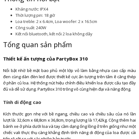
Kháng nước: IPX4
Thời lượng pin: 18 giờ
Loa treble: 2 x 6.4cm, Loa woofer: 2 x 16.5cm
Công suất: 240W
Kết nối bluetooth, kết nối 2 loa không dây
Tổng quan sản phẩm
Thiết kế ấn tượng của PartyBox 310
Nổi bật nhờ bề mặt bao phủ một lớp vỏ làm bằng nhựa cao cấp màu
đen cùng dàn đèn led được thiết kế cực ấn tượng trên tấm ê căng thép
ở phần củ loa. Hệ thống nút hiệu chỉnh điều khiển loa được cấu tạo đầy
đủ và dễ sử dụng. PartyBox 310 trông vô cùng hiện đại và năng động.
Tính di động cao
Kích thước gọn nhẹ với bề ngang, chiều cao và chiều sâu của nó lần
lượt là: 32,6cm x 68,8cm x 36,8cm, trọng lượng là 17,42kg. Cộng thêm hai
bánh xe ở phía dưới loa và tay cầm dạng ống lồng ở trên giống như một
chiếc vali thực thụ càng khẳng định tính năng di động của loa được cải
tiến rõ rệt so với các phiên bản trước.