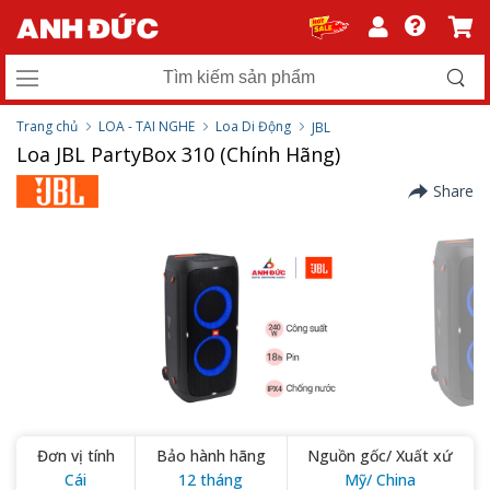
Trang chủ
LOA - TAI NGHE
Loa Di Động
JBL
Loa JBL PartyBox 310 (Chính Hãng)
Share
Đơn vị tính
Bảo hành hãng
Nguồn gốc/ Xuất xứ
Cái
12 tháng
Mỹ/ China